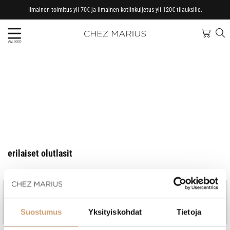
Ilmainen toimitus yli 70€ ja ilmainen kotiinkuljetus yli 120€ tilauksille.
VALIKKO
erilaiset olutlasit
Jo vuodesta 1997
Kotimainen perheyritys
Nopeat toimitukset, omasta
Ammattitaitoinen asiakaspalvelu
Suostumus
Yksityiskohdat
Tietoja
varastosta