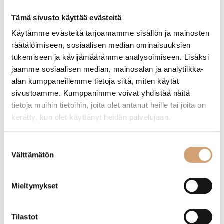
Etusivu
/ Tuotteet avainsanalla “erilaiset olutlasit”
Tämä sivusto käyttää evästeitä
Käytämme evästeitä tarjoamamme sisällön ja mainosten
räätälöimiseen, sosiaalisen median ominaisuuksien
Näytetään ainoa tulos
tukemiseen ja kävijämäärämme analysoimiseen. Lisäksi
jaamme sosiaalisen median, mainosalan ja analytiikka-
alan kumppaneillemme tietoja siitä, miten käytät
sivustoamme. Kumppanimme voivat yhdistää näitä
tietoja muihin tietoihin, joita olet antanut heille tai joita on
kerätty, kun olet käyttänyt heidän palvelujaan.
Suostumuksen
Välttämätön
valinta
Mieltymykset
Onis Munique jalallinen olutlasi 49cl
Tilastot
7,00
€