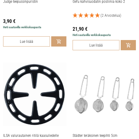
Judge teepussinpuristin
Gefu kahvisuodatin posliinia koko 2
(2 Arvostelua)
3,90
€
Heti saatavilla verkkokaupasta
21,90
€
Heti saatavilla verkkokaupasta
Lue lisää
Lue lisää
ILSA valurautainen ritilä kaasuliedelle
Städter teräksinen teepihti 5cm