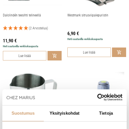
Dalolindén teesihti telineellä
Westmark sitrusviipalepuristin
(2 Arvostelua)
6,90
€
Heti saatavilla verkkokaupasta
11,90
€
Heti saatavilla verkkokaupasta
Lue lisää
Lue lisää
Suostumus
Yksityiskohdat
Tietoja