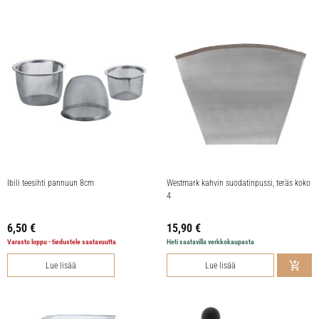
Ibili teesihti pannuun 8cm
Westmark kahvin suodatinpussi, teräs koko
4
6,50
€
15,90
€
Varasto loppu - tiedustele saatavuutta
Heti saatavilla verkkokaupasta
Lue lisää
Lue lisää