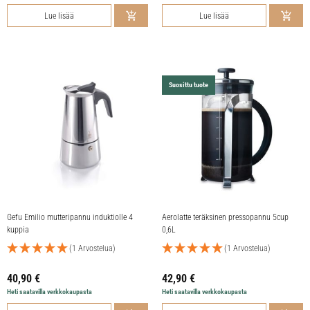
Lue lisää
Lue lisää
Suosittu tuote
Gefu Emilio mutteripannu induktiolle 4
Aerolatte teräksinen pressopannu 5cup
kuppia
0,6L
(1 Arvostelua)
(1 Arvostelua)
40,90
€
42,90
€
Heti saatavilla verkkokaupasta
Heti saatavilla verkkokaupasta