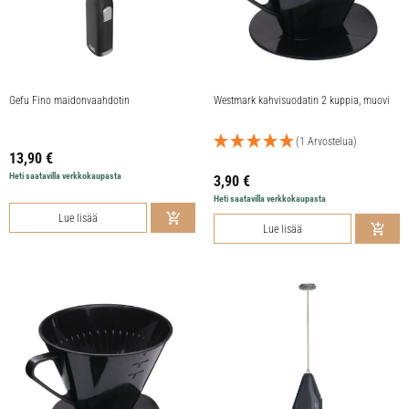
Gefu Fino maidonvaahdotin
Westmark kahvisuodatin 2 kuppia, muovi
(1 Arvostelua)
13,90
€
Heti saatavilla verkkokaupasta
3,90
€
Heti saatavilla verkkokaupasta
Lue lisää
Lue lisää