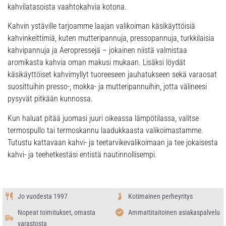
kahvilatasoista vaahtokahvia kotona.
Kahvin ystäville tarjoamme laajan valikoiman käsikäyttöisiä
kahvinkeittimiä, kuten mutteripannuja, pressopannuja, turkkilaisia
kahvipannuja ja Aeropressejä – jokainen niistä valmistaa
aromikasta kahvia oman makusi mukaan. Lisäksi löydät
käsikäyttöiset kahvimyllyt tuoreeseen jauhatukseen sekä varaosat
suosittuihin presso-, mokka- ja mutteripannuihin, jotta välineesi
pysyvät pitkään kunnossa.
Kun haluat pitää juomasi juuri oikeassa lämpötilassa, valitse
termospullo tai termoskannu laadukkaasta valikoimastamme.
Tutustu kattavaan kahvi- ja teetarvikevalikoimaan ja tee jokaisesta
kahvi- ja teehetkestäsi entistä nautinnollisempi.
Jo vuodesta 1997
Kotimainen perheyritys
Nopeat toimitukset, omasta
Ammattitaitoinen asiakaspalvelu
varastosta