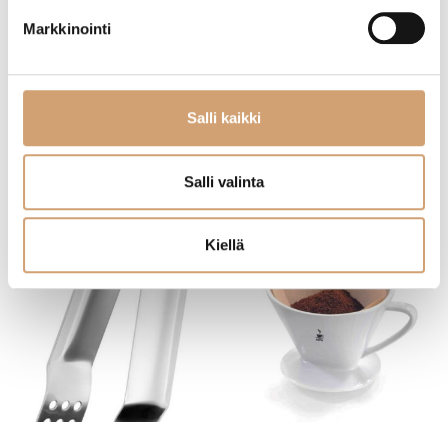
Aerolatte maidonvaahdotin Chrome
Lacor teräksinen mausteputki 15cm
Markkinointi
(1 Arvostelua)
26,90
€
Heti saatavilla verkkokaupasta
14,90
€
Salli kaikki
Heti saatavilla verkkokaupasta
Lue lisää
Lue lisää
Salli valinta
Kiellä