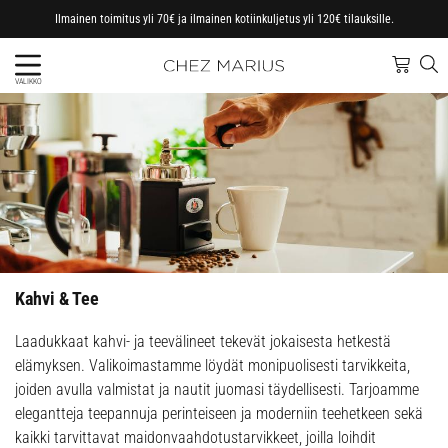
Ilmainen toimitus yli 70€ ja ilmainen kotiinkuljetus yli 120€ tilauksille.
VALIKKO
Kahvi & Tee
Laadukkaat kahvi- ja teevälineet tekevät jokaisesta hetkestä
elämyksen. Valikoimastamme löydät monipuolisesti tarvikkeita,
joiden avulla valmistat ja nautit juomasi täydellisesti. Tarjoamme
elegantteja teepannuja perinteiseen ja moderniin teehetkeen sekä
kaikki tarvittavat maidonvaahdotustarvikkeet, joilla loihdit