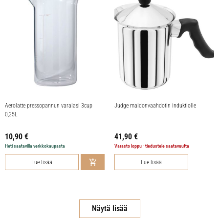
Aerolatte pressopannun varalasi 3cup
Judge maidonvaahdotin induktiolle
0,35L
10,90
€
41,90
€
Heti saatavilla verkkokaupasta
Varasto loppu - tiedustele saatavuutta
Lue lisää
Lue lisää
Näytä lisää