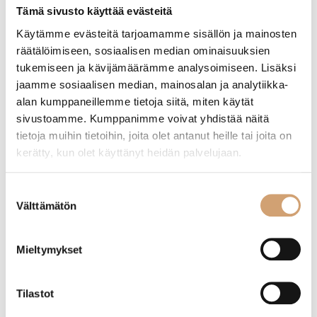
Tämä sivusto käyttää evästeitä
APS maidonvaahdotuskannu 0,35L
Ibili pieni termospullo 0,125L
Käytämme evästeitä tarjoamamme sisällön ja mainosten
räätälöimiseen, sosiaalisen median ominaisuuksien
(2 Arvostelua)
tukemiseen ja kävijämäärämme analysoimiseen. Lisäksi
11,90
€
jaamme sosiaalisen median, mainosalan ja analytiikka-
Heti saatavilla verkkokaupasta
12,90
€
alan kumppaneillemme tietoja siitä, miten käytät
Heti saatavilla verkkokaupasta
Lue lisää
sivustoamme. Kumppanimme voivat yhdistää näitä
Lue lisää
tietoja muihin tietoihin, joita olet antanut heille tai joita on
kerätty, kun olet käyttänyt heidän palvelujaan.
Suostumuksen
Suosittu tuote
Välttämätön
valinta
Mieltymykset
Tilastot