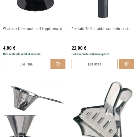
Westmark kahvisuodatin 4 kuppia, muovi
Aerolatte To Go maidonvaahdotin musta
4,90
€
22,90
€
Heti saatavilla verkkokaupasta
Heti saatavilla verkkokaupasta
Lue lisää
Lue lisää