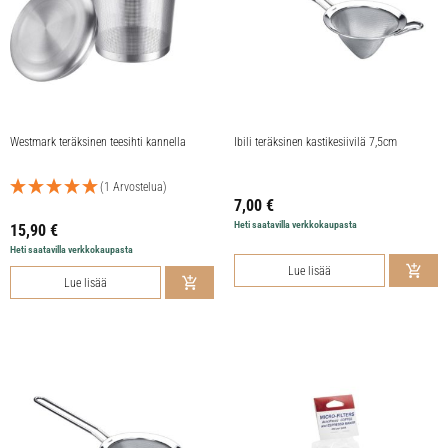
Westmark teräksinen teesihti kannella
Ibili teräksinen kastikesiivilä 7,5cm
(1 Arvostelua)
7,00
€
Heti saatavilla verkkokaupasta
15,90
€
Heti saatavilla verkkokaupasta
Lue lisää
Lue lisää