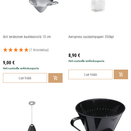
Ibili teräksinen kastikesiivilä 10 cm
Aeropress suodatinpaperi 350kpl
(1 Arvostelua)
8,90
€
Heti saatavilla verkkokaupasta
9,00
€
Heti saatavilla verkkokaupasta
Lue lisää
Lue lisää