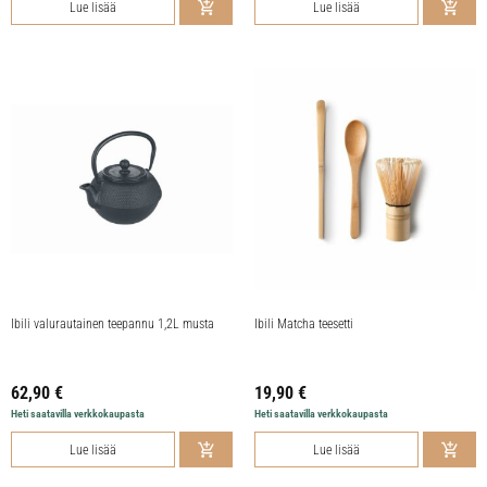
Lue lisää
Lue lisää
Ibili valurautainen teepannu 1,2L musta
Ibili Matcha teesetti
62,90
€
19,90
€
Heti saatavilla verkkokaupasta
Heti saatavilla verkkokaupasta
Lue lisää
Lue lisää