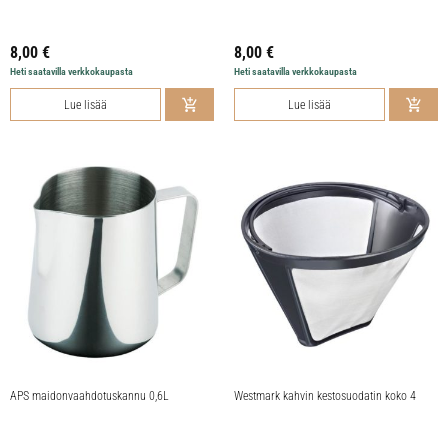
8,00
€
8,00
€
Heti saatavilla verkkokaupasta
Heti saatavilla verkkokaupasta
Lue lisää
Lue lisää
APS maidonvaahdotuskannu 0,6L
Westmark kahvin kestosuodatin koko 4