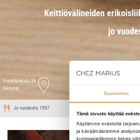
Keittiövälineiden erikoisli
jo vuode
Fredrikinkatu 26
verkkokauppa@chezmarius.fi
Helsinki
Suostumus
Jo vuodesta 1997
Kotimainen
Tämä sivusto käyttää eväste
Käytämme evästeitä tarjoama
ja kävijämäärämme analysoim
kumppaneillemme tietoja siitä