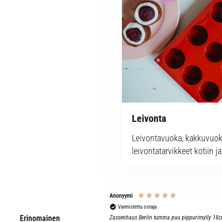
Leivonta
Leivontavuoka, kakkuvuoka
leivontatarvikkeet kotiin 
Anonyymi
Varmistettu ostaja
Erinomainen
Zassenhaus Berlin tumma puu pippurimylly 18