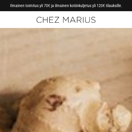
Ilmainen toimitus yli 70€ ja ilmainen kotiinkuljetus yli 120€ tilauksille.