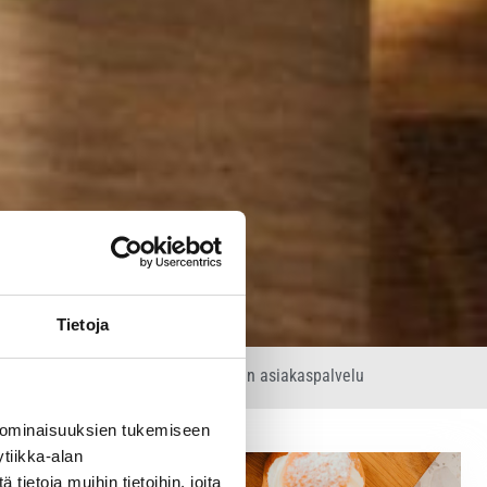
Tietoja
rastosta
Ammattitaitoinen asiakaspalvelu
 ominaisuuksien tukemiseen
tiikka-alan
ietoja muihin tietoihin, joita