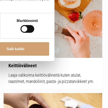
Markkinointi
Salli kaikki
Keittiövälineet
Laaja valikoima keittiövälineitä kuten atulat,
raastimet, mandoliinit, pasta- ja pizzatarvikkeet ym.