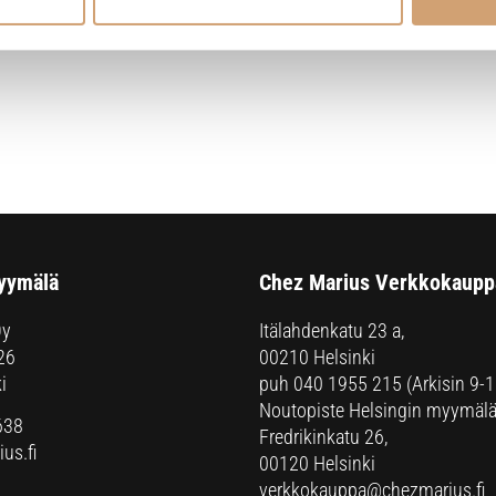
yymälä
Chez Marius Verkkokaupp
Oy
Itälahdenkatu 23 a,
26
00210 Helsinki
i
puh
040 1955 215
(Arkisin 9-1
Noutopiste Helsingin myymälä
638
Fredrikinkatu 26,
us.fi
00120 Helsinki
verkkokauppa@chezmarius.fi