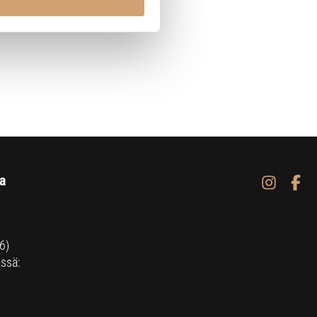
a
6)
ssä: