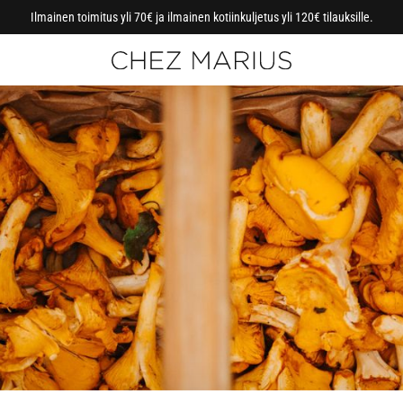
Ilmainen toimitus yli 70€ ja ilmainen kotiinkuljetus yli 120€ tilauksille.