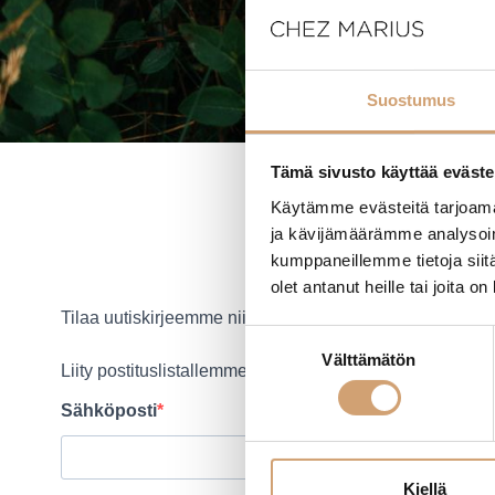
Suostumus
Tämä sivusto käyttää eväste
Käytämme evästeitä tarjoama
ja kävijämäärämme analysoim
kumppaneillemme tietoja siitä
olet antanut heille tai joita o
Tilaa uutiskirjeemme niin kuulet ensimmäisten joukossa 
Suostumuksen
Välttämätön
valinta
Liity postituslistallemme tästä:
Sähköposti
Kiellä