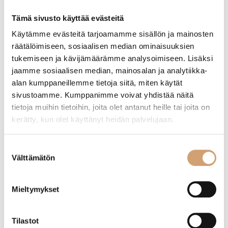
Etusivu
/ Tuotteet avainsanalla “grappalasit”
Tämä sivusto käyttää evästeitä
Käytämme evästeitä tarjoamamme sisällön ja mainosten
räätälöimiseen, sosiaalisen median ominaisuuksien
Näytetään ainoa tulos
tukemiseen ja kävijämäärämme analysoimiseen. Lisäksi
jaamme sosiaalisen median, mainosalan ja analytiikka-
alan kumppaneillemme tietoja siitä, miten käytät
sivustoamme. Kumppanimme voivat yhdistää näitä
tietoja muihin tietoihin, joita olet antanut heille tai joita on
kerätty, kun olet käyttänyt heidän palvelujaan.
Suostumuksen
Välttämätön
valinta
Mieltymykset
Stölzle Lausitz Classic grappalasi 9cl
Tilastot
8,50
€