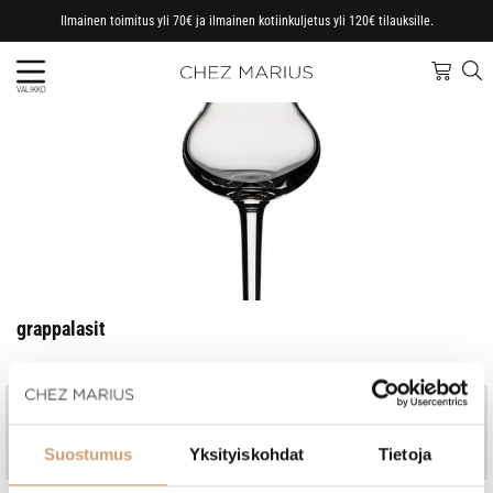
Ilmainen toimitus yli 70€ ja ilmainen kotiinkuljetus yli 120€ tilauksille.
VALIKKO
grappalasit
Jo vuodesta 1997
Kotimainen perheyritys
Nopeat toimitukset, omasta
Ammattitaitoinen asiakaspalvelu
Suostumus
Yksityiskohdat
Tietoja
varastosta