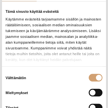
Etusivu
/ Tuotteet avainsanalla “hiiliteräs wokkipannu”
Tämä sivusto käyttää evästeitä
Käytämme evästeitä tarjoamamme sisällön ja mainosten
Näytetään ainoa tulos
räätälöimiseen, sosiaalisen median ominaisuuksien
tukemiseen ja kävijämäärämme analysoimiseen. Lisäksi
jaamme sosiaalisen median, mainosalan ja analytiikka-
alan kumppaneillemme tietoja siitä, miten käytät
sivustoamme. Kumppanimme voivat yhdistää näitä
tietoja muihin tietoihin, joita olet antanut heille tai joita on
kerätty, kun olet käyttänyt heidän palvelujaan.
Suostumuksen
Välttämätön
valinta
Kitchen Craft Wokkipannu 30cm, hiiliteräs
Mieltymykset
(3 Arvostelua)
Tilastot