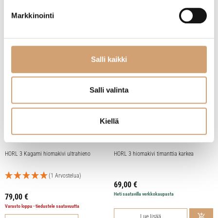
Lue lisää
Lue lisää
Markkinointi
Salli kaikki
Salli valinta
Kiellä
HORL 3 Kagami hiomakivi ultrahieno
HORL 3 hiomakivi timanttia karkea
(1 Arvostelua)
69,00
€
Heti saatavilla verkkokaupasta
79,00
€
Varasto loppu - tiedustele saatavuutta
Lue lisää