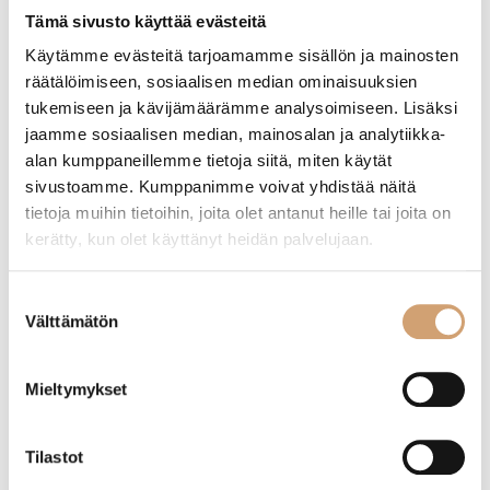
169,00
€
169,00
€
Tämä sivusto käyttää evästeitä
Varasto loppu - tiedustele saatavuutta
Heti saatavilla verkkokaupasta
Käytämme evästeitä tarjoamamme sisällön ja mainosten
Lue lisää
Lue lisää
räätälöimiseen, sosiaalisen median ominaisuuksien
tukemiseen ja kävijämäärämme analysoimiseen. Lisäksi
jaamme sosiaalisen median, mainosalan ja analytiikka-
alan kumppaneillemme tietoja siitä, miten käytät
sivustoamme. Kumppanimme voivat yhdistää näitä
tietoja muihin tietoihin, joita olet antanut heille tai joita on
kerätty, kun olet käyttänyt heidän palvelujaan.
Suostumuksen
Välttämätön
valinta
Mieltymykset
HORL 3 Premium setti
HORL 3 veitsenteroitin Pro
Tilastot
119,00
€
399,00
€
Heti saatavilla verkkokaupasta
Varasto loppu - tiedustele saatavuutta