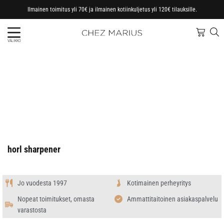
Ilmainen toimitus yli 70€ ja ilmainen kotiinkuljetus yli 120€ tilauksille.
VALIKKO
horl sharpener
Jo vuodesta 1997
Kotimainen perheyritys
Nopeat toimitukset, omasta
Ammattitaitoinen asiakaspalvelu
varastosta