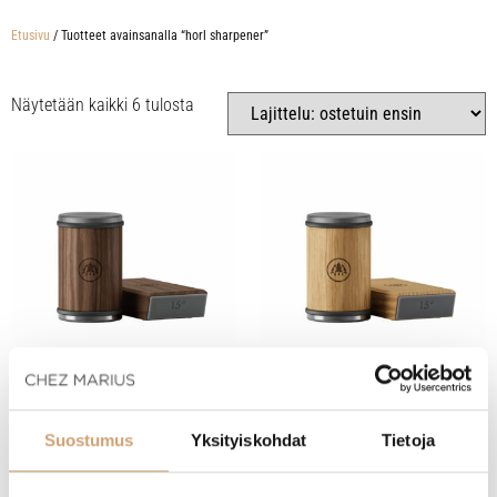
Etusivu
/ Tuotteet avainsanalla “horl sharpener”
Näytetään kaikki 6 tulosta
HORL 3 veitsenteroitin pähkinäpuu
HORL 3 veitsenteroitin tammi
Suostumus
Yksityiskohdat
Tietoja
(5 Arvostelua)
(7 Arvostelua)