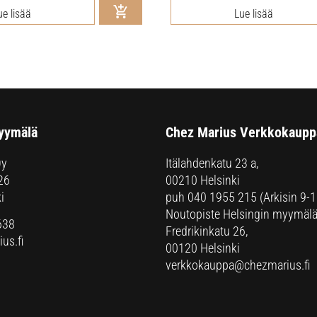
ue lisää
Lue lisää
yymälä
Chez Marius Verkkokaupp
Oy
Itälahdenkatu 23 a,
26
00210 Helsinki
i
puh
040 1955 215
(Arkisin 9-1
Noutopiste Helsingin myymälä
638
Fredrikinkatu 26,
us.fi
00120 Helsinki
verkkokauppa@chezmarius.fi