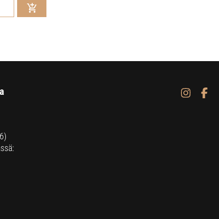
a
6)
ssä: