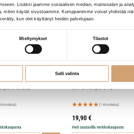
iseen. Lisäksi jaamme sosiaalisen median, mainosalan ja analy
, miten käytät sivustoamme. Kumppanimme voivat yhdistää näitä t
n kerätty, kun olet käyttänyt heidän palvelujaan.
Mieltymykset
Tilastot
Salli valinta
mospullo 0,125L
Ibili termospullo 1L
 Arvostelua)
(1 Arvostelua)
19,90
€
erkkokaupasta
Heti saatavilla verkkokaupasta