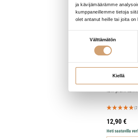
ja kävijämäärämme analysoim
kumppaneillemme tietoja siitä
olet antanut heille tai joita o
Suostumuksen
Välttämätön
valinta
Kiellä
Ibili pieni ter
(2
12,90
€
Heti saatavilla v