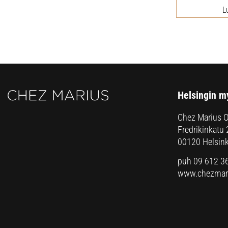
L
Helsingin m
Chez Marius 
Fredrikinkatu 
00120 Helsink
puh 09 612 3
www.chezmari