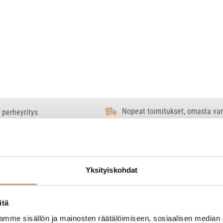
Nopeat toimitukset, omasta va
 perheyritys
Yksityiskohdat
 2 tulosta
itä
mme sisällön ja mainosten räätälöimiseen, sosiaalisen median