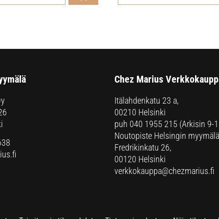
yymälä
Chez Marius Verkkokaupp
Oy
Itälahdenkatu 23 a,
26
00210 Helsinki
i
puh
040 1955 215
(Arkisin 9-1
Noutopiste Helsingin myymälä
638
Fredrikinkatu 26,
us.fi
00120 Helsinki
verkkokauppa@chezmarius.fi