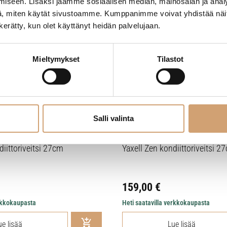
iseen. Lisäksi jaamme sosiaalisen median, mainosalan ja analy
, miten käytät sivustoamme. Kumppanimme voivat yhdistää näitä t
n kerätty, kun olet käyttänyt heidän palvelujaan.
Mieltymykset
Tilastot
Salli valinta
diittoriveitsi 27cm
Yaxell Zen kondiittoriveitsi 2
159,00
€
erkkokaupasta
Heti saatavilla verkkokaupasta
ue lisää
Lue lisää