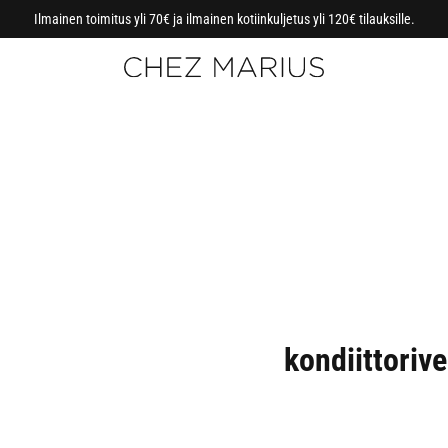
Ilmainen toimitus yli 70€ ja ilmainen kotiinkuljetus yli 120€ tilauksille.
kondiittorive