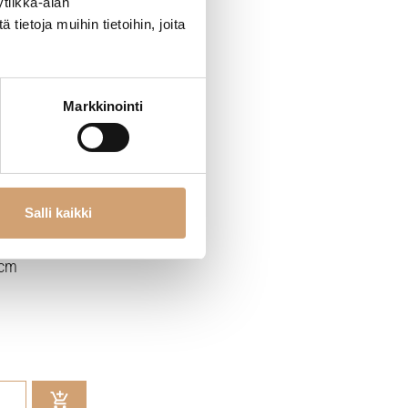
tiikka-alan
ietoja muihin tietoihin, joita
Markkinointi
Salli kaikki
7cm