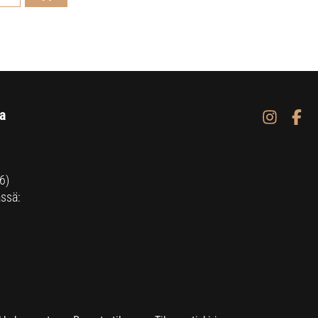
a
6)
ssä: