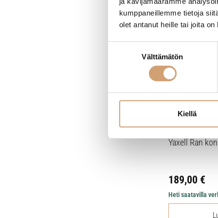
ja kävijämäärämme analysoim
kumppaneillemme tietoja siitä
olet antanut heille tai joita o
Suostumuksen
Välttämätön
valinta
Kiellä
Yaxell Ran kon
189,00
€
Heti saatavilla v
L