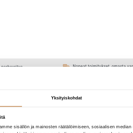
Nopeat toimitukset, omasta va
 perheyritys
Yksityiskohdat
 2 tulosta
itä
mme sisällön ja mainosten räätälöimiseen, sosiaalisen median