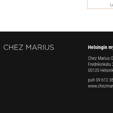
L
Helsingin m
Chez Marius 
Fredrikinkatu 
00120 Helsink
puh 09 612 3
www.chezmari