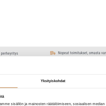
Nopeat toimitukset, omasta va
 perheyritys
Yksityiskohdat
 2 tulosta
itä
mme sisällön ja mainosten räätälöimiseen, sosiaalisen median