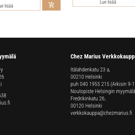
Lue lisää
ue lisää
yymälä
Chez Marius Verkkokaupp
Oy
Itälahdenkatu 23 a,
26
00210 Helsinki
i
puh
040 1955 215
(Arkisin 9-1
Noutopiste Helsingin myymälä
638
Fredrikinkatu 26,
us.fi
00120 Helsinki
verkkokauppa@chezmarius.fi