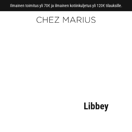
Ilmainen toimitus yli 70€ ja ilmainen kotiinkuljetus yli 120€ tilauksille.
Libbey