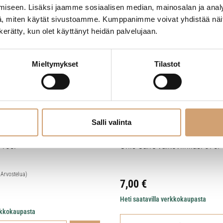
iseen. Lisäksi jaamme sosiaalisen median, mainosalan ja analy
, miten käytät sivustoamme. Kumppanimme voivat yhdistää näitä t
n kerätty, kun olet käyttänyt heidän palvelujaan.
Mieltymykset
Tilastot
Salli valinta
 13cl
Onis Carré valkoviinilasi 37cl
 Arvostelua)
7,00
€
Heti saatavilla verkkokaupasta
erkkokaupasta