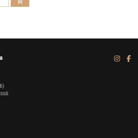
a
6)
ssä: