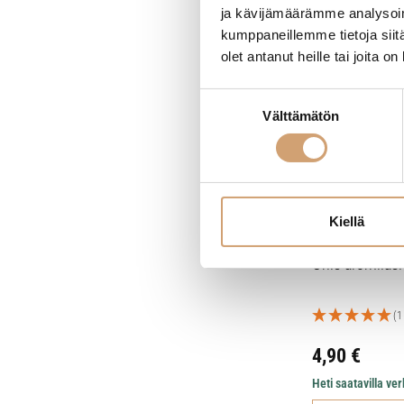
ja kävijämäärämme analysoim
kumppaneillemme tietoja siitä
olet antanut heille tai joita o
Suostumuksen
Välttämätön
valinta
Kiellä
Onis aromilasi
(1
4,90
€
Heti saatavilla v