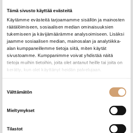
Etusivu
/ Tuotteet avainsanalla “Mikroterä”
Tämä sivusto käyttää evästeitä
Käytämme evästeitä tarjoamamme sisällön ja mainosten
räätälöimiseen, sosiaalisen median ominaisuuksien
Näytetään kaikki 2 tulosta
tukemiseen ja kävijämäärämme analysoimiseen. Lisäksi
jaamme sosiaalisen median, mainosalan ja analytiikka-
alan kumppaneillemme tietoja siitä, miten käytät
Uutuus
sivustoamme. Kumppanimme voivat yhdistää näitä
tietoja muihin tietoihin, joita olet antanut heille tai joita on
kerätty, kun olet käyttänyt heidän palvelujaan.
Suostumuksen
Välttämätön
valinta
Mieltymykset
Zyliss Classic raastinmylly
Microplane raastin rasialla, pähkinäpuu
Tilastot
34,90
€
39,90
€