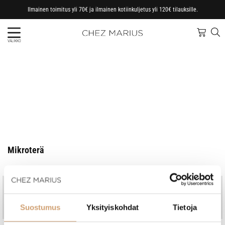
Ilmainen toimitus yli 70€ ja ilmainen kotiinkuljetus yli 120€ tilauksille.
VALIKKO
Mikroterä
Jo vuodesta 1997
Kotimainen perheyritys
Nopeat toimitukset, omasta
Ammattitaitoinen asiakaspalvelu
Suostumus
Yksityiskohdat
Tietoja
varastosta