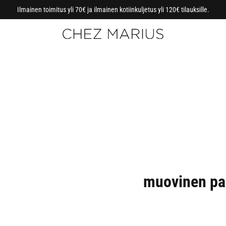
Ilmainen toimitus yli 70€ ja ilmainen kotiinkuljetus yli 120€ tilauksille.
muovinen pai