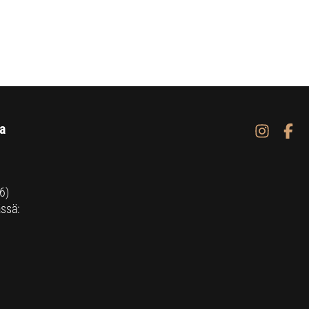
a
6)
ssä: