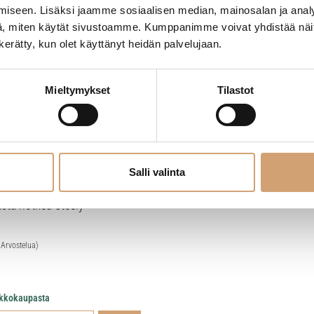
iseen. Lisäksi jaamme sosiaalisen median, mainosalan ja analy
, miten käytät sivustoamme. Kumppanimme voivat yhdistää näitä t
n kerätty, kun olet käyttänyt heidän palvelujaan.
Mieltymykset
Tilastot
Salli valinta
asta notkea Steely
 Arvostelua)
erkkokaupasta