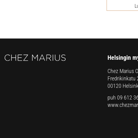
L
Helsingin m
Chez Marius 
Fredrikinkatu 
00120 Helsink
puh 09 612 3
www.chezmari