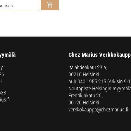
ue lisää
yymälä
Chez Marius Verkkokaupp
Oy
Itälahdenkatu 23 a,
26
00210 Helsinki
i
puh
040 1955 215
(Arkisin 9-1
Noutopiste Helsingin myymälä
638
Fredrikinkatu 26,
us.fi
00120 Helsinki
verkkokauppa@chezmarius.fi