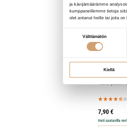
ja kävijämäärämme analysoim
kumppaneillemme tietoja siitä
olet antanut heille tai joita o
Suostumuksen
Välttämätön
valinta
Kiellä
Heirol paistinl
(3
7,90
€
Heti saatavilla v