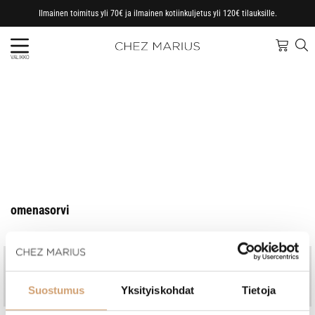
Ilmainen toimitus yli 70€ ja ilmainen kotiinkuljetus yli 120€ tilauksille.
VALIKKO
omenasorvi
Jo vuodesta 1997
Kotimainen perheyritys
Nopeat toimitukset, omasta
Ammattitaitoinen asiakaspalvelu
Suostumus
Yksityiskohdat
Tietoja
varastosta