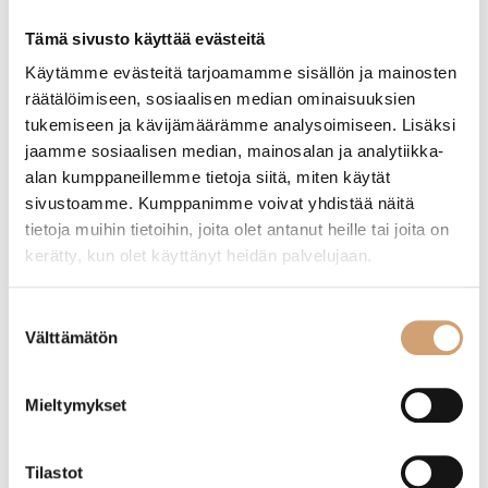
Etusivu
/ Tuotteet avainsanalla “omenasorvi”
Tämä sivusto käyttää evästeitä
Käytämme evästeitä tarjoamamme sisällön ja mainosten
räätälöimiseen, sosiaalisen median ominaisuuksien
Näytetään ainoa tulos
tukemiseen ja kävijämäärämme analysoimiseen. Lisäksi
jaamme sosiaalisen median, mainosalan ja analytiikka-
alan kumppaneillemme tietoja siitä, miten käytät
sivustoamme. Kumppanimme voivat yhdistää näitä
tietoja muihin tietoihin, joita olet antanut heille tai joita on
kerätty, kun olet käyttänyt heidän palvelujaan.
Suostumuksen
Välttämätön
valinta
Mieltymykset
Tellier omenasorvi pöytäkiinnitys
Tilastot
43,90
€