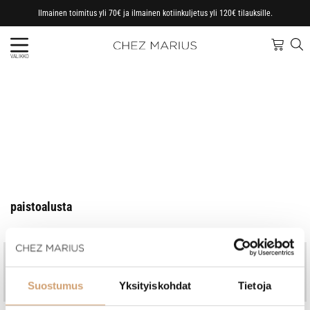
Ilmainen toimitus yli 70€ ja ilmainen kotiinkuljetus yli 120€ tilauksille.
VALIKKO
paistoalusta
Jo vuodesta 1997
Kotimainen perheyritys
Nopeat toimitukset, omasta
Ammattitaitoinen asiakaspalvelu
Suostumus
Yksityiskohdat
Tietoja
varastosta