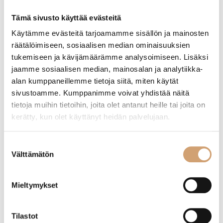
Etusivu
/ Tuotteet avainsanalla “paistoalusta”
Tämä sivusto käyttää evästeitä
Käytämme evästeitä tarjoamamme sisällön ja mainosten
räätälöimiseen, sosiaalisen median ominaisuuksien
Näytetään ainoa tulos
tukemiseen ja kävijämäärämme analysoimiseen. Lisäksi
jaamme sosiaalisen median, mainosalan ja analytiikka-
alan kumppaneillemme tietoja siitä, miten käytät
sivustoamme. Kumppanimme voivat yhdistää näitä
tietoja muihin tietoihin, joita olet antanut heille tai joita on
kerätty, kun olet käyttänyt heidän palvelujaan.
Suostumuksen
Välttämätön
valinta
Mieltymykset
Ibili leivonta-alusta silikonia 40x30cm
Tilastot
20,90
€