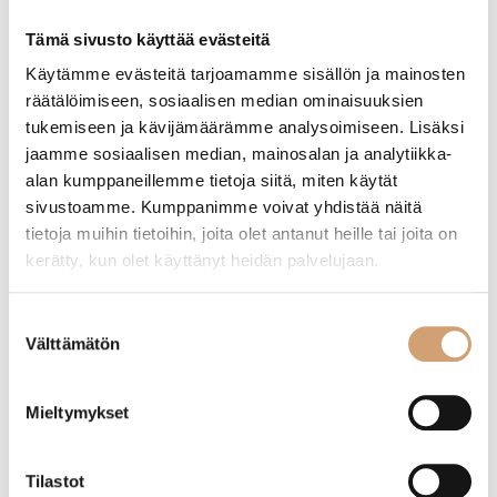
Etusivu
/ Tuotteet avainsanalla “pippurisirotin”
Tämä sivusto käyttää evästeitä
Käytämme evästeitä tarjoamamme sisällön ja mainosten
räätälöimiseen, sosiaalisen median ominaisuuksien
Näytetään ainoa tulos
tukemiseen ja kävijämäärämme analysoimiseen. Lisäksi
jaamme sosiaalisen median, mainosalan ja analytiikka-
alan kumppaneillemme tietoja siitä, miten käytät
sivustoamme. Kumppanimme voivat yhdistää näitä
tietoja muihin tietoihin, joita olet antanut heille tai joita on
kerätty, kun olet käyttänyt heidän palvelujaan.
Suostumuksen
Välttämätön
valinta
Mieltymykset
Westmark minikokoinen maustesirotin 2kpl
setti
Tilastot
3,90
€