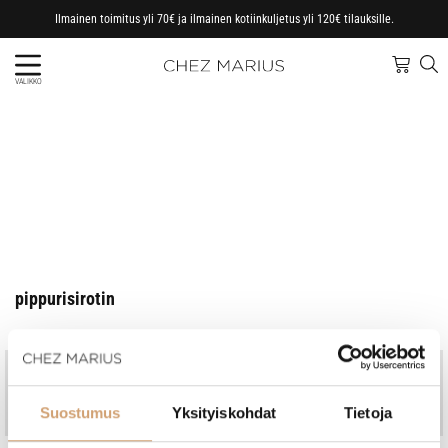
Ilmainen toimitus yli 70€ ja ilmainen kotiinkuljetus yli 120€ tilauksille.
VALIKKO
pippurisirotin
Jo vuodesta 1997
Kotimainen perheyritys
Nopeat toimitukset, omasta
Ammattitaitoinen asiakaspalvelu
Suostumus
Yksityiskohdat
Tietoja
varastosta