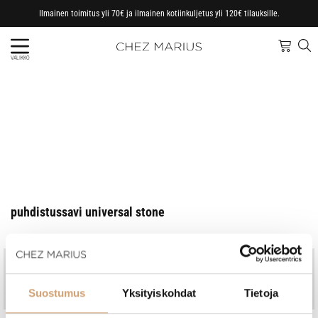
Ilmainen toimitus yli 70€ ja ilmainen kotiinkuljetus yli 120€ tilauksille.
VALIKKO
puhdistussavi universal stone
Jo vuodesta 1997
Kotimainen perheyritys
Nopeat toimitukset, omasta
Ammattitaitoinen asiakaspalvelu
Suostumus
Yksityiskohdat
Tietoja
varastosta