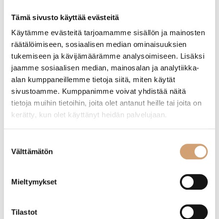
Etusivu
/ Tuotteet avainsanalla “puhdistussavi universal stone”
Tämä sivusto käyttää evästeitä
Käytämme evästeitä tarjoamamme sisällön ja mainosten
räätälöimiseen, sosiaalisen median ominaisuuksien
Näytetään ainoa tulos
tukemiseen ja kävijämäärämme analysoimiseen. Lisäksi
jaamme sosiaalisen median, mainosalan ja analytiikka-
alan kumppaneillemme tietoja siitä, miten käytät
sivustoamme. Kumppanimme voivat yhdistää näitä
tietoja muihin tietoihin, joita olet antanut heille tai joita on
kerätty, kun olet käyttänyt heidän palvelujaan.
Suostumuksen
Välttämätön
valinta
Mieltymykset
Universal Stone puhdistusaine 650g
Tilastot
22,00
€