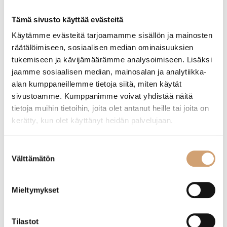
Etusivu
/ Tuotteet avainsanalla “runebergintorttu muotti”
Tämä sivusto käyttää evästeitä
Käytämme evästeitä tarjoamamme sisällön ja mainosten
Näytetään kaikki 2 tulosta
räätälöimiseen, sosiaalisen median ominaisuuksien
tukemiseen ja kävijämäärämme analysoimiseen. Lisäksi
jaamme sosiaalisen median, mainosalan ja analytiikka-
alan kumppaneillemme tietoja siitä, miten käytät
sivustoamme. Kumppanimme voivat yhdistää näitä
tietoja muihin tietoihin, joita olet antanut heille tai joita on
kerätty, kun olet käyttänyt heidän palvelujaan.
Suostumuksen
Välttämätön
valinta
Martinex silikoninen runebergintorttuvuoka
Mieltymykset
Heirol alumiininen runebergintorttumuotti
6:lle
18,90
€
Tilastot
6,50
€