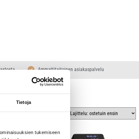
rastosta
Ammattitaitoinen asiakaspalvelu
Tietoja
 ominaisuuksien tukemiseen