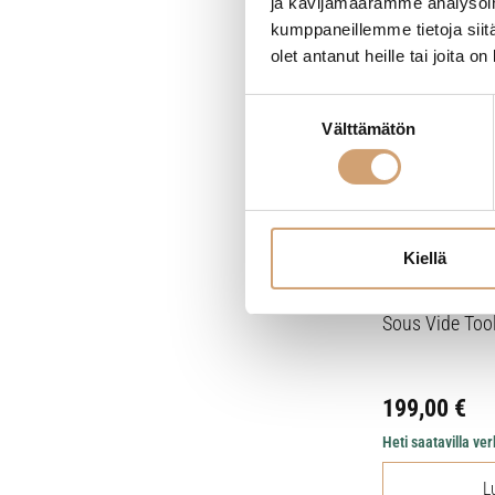
ja kävijämäärämme analysoim
kumppaneillemme tietoja siitä
olet antanut heille tai joita o
Suostumuksen
Välttämätön
valinta
Kiellä
Sous Vide Tools
199,00
€
Heti saatavilla v
L