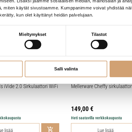
iseen. Lisäksi jaamme sosiaalisen median, mainosalan ja analy
, miten käytät sivustoamme. Kumppanimme voivat yhdistää näitä t
n kerätty, kun olet käyttänyt heidän palvelujaan.
Mieltymykset
Tilastot
Salli valinta
 iVide 2.0 Sirkulaattori WiFi
Mellerware Cheffy sirkulaattor
149,00
€
erkkokaupasta
Heti saatavilla verkkokaupasta
ue lisää
Lue lisää