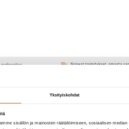
Nopeat toimitukset, omasta va
 perheyritys
Yksityiskohdat
 3 tulosta
itä
mme sisällön ja mainosten räätälöimiseen, sosiaalisen median