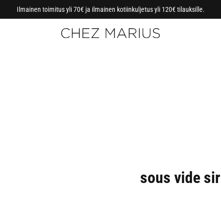
Ilmainen toimitus yli 70€ ja ilmainen kotiinkuljetus yli 120€ tilauksille.
sous vide sir