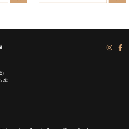
a
6)
ssä: