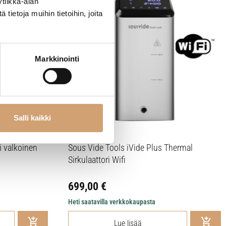
tiikka-alan
ietoja muihin tietoihin, joita
Markkinointi
Salli kaikki
i valkoinen
Sous Vide Tools iVide Plus Thermal
Sirkulaattori Wifi
699,00
€
Heti saatavilla verkkokaupasta
Lue lisää