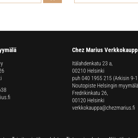
yymälä
Chez Marius Verkkokaupp
Oy
Itälahdenkatu 23 a,
26
00210 Helsinki
i
puh
040 1955 215
(Arkisin 9-1
Noutopiste Helsingin myymälä
638
Fredrikinkatu 26,
us.fi
00120 Helsinki
verkkokauppa@chezmarius.fi