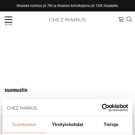
Ilmainen toimitus yli 70€ ja ilmainen kotiinkuljetus yli 120€ tilauksille.
VALIKKO
suomustin
Jo vuodesta 1997
Kotimainen perheyritys
Nopeat toimitukset, omasta
Ammattitaitoinen asiakaspalvelu
Suostumus
Yksityiskohdat
Tietoja
varastosta