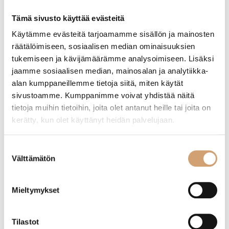
Etusivu
/ Tuotteet avainsanalla “suomustin”
Tämä sivusto käyttää evästeitä
Käytämme evästeitä tarjoamamme sisällön ja mainosten
räätälöimiseen, sosiaalisen median ominaisuuksien
Näytetään kaikki 2 tulosta
tukemiseen ja kävijämäärämme analysoimiseen. Lisäksi
jaamme sosiaalisen median, mainosalan ja analytiikka-
alan kumppaneillemme tietoja siitä, miten käytät
sivustoamme. Kumppanimme voivat yhdistää näitä
tietoja muihin tietoihin, joita olet antanut heille tai joita on
kerätty, kun olet käyttänyt heidän palvelujaan.
Suostumuksen
Välttämätön
valinta
Mieltymykset
Westmark keräävä suomustusrauta
Paderno suomustusrauta
Tilastot
18,90
€
20,90
€