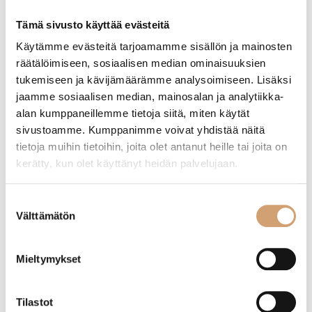
Etusivu
/ Tuotteet avainsanalla “suomustinrauta”
Tämä sivusto käyttää evästeitä
Käytämme evästeitä tarjoamamme sisällön ja mainosten
räätälöimiseen, sosiaalisen median ominaisuuksien
Näytetään kaikki 2 tulosta
tukemiseen ja kävijämäärämme analysoimiseen. Lisäksi
jaamme sosiaalisen median, mainosalan ja analytiikka-
alan kumppaneillemme tietoja siitä, miten käytät
sivustoamme. Kumppanimme voivat yhdistää näitä
tietoja muihin tietoihin, joita olet antanut heille tai joita on
kerätty, kun olet käyttänyt heidän palvelujaan.
Suostumuksen
Välttämätön
valinta
Mieltymykset
Westmark keräävä suomustusrauta
Paderno suomustusrauta
Tilastot
18,90
€
20,90
€