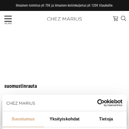
Ilmainen toimitus yli 70€ ja ilmainen kotiinkuljetus yli 120€ tilauksille.
VALIKKO
suomustinrauta
Jo vuodesta 1997
Kotimainen perheyritys
Nopeat toimitukset, omasta
Ammattitaitoinen asiakaspalvelu
Suostumus
Yksityiskohdat
Tietoja
varastosta