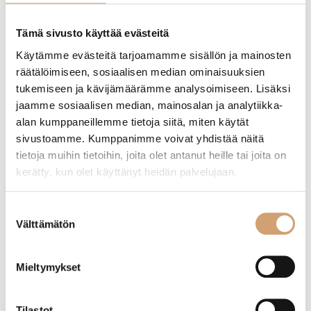
Etusivu
/ Tuotteet avainsanalla “suppilo”
Tämä sivusto käyttää evästeitä
Käytämme evästeitä tarjoamamme sisällön ja mainosten
Näytetään ainoa tulos
räätälöimiseen, sosiaalisen median ominaisuuksien
tukemiseen ja kävijämäärämme analysoimiseen. Lisäksi
jaamme sosiaalisen median, mainosalan ja analytiikka-
alan kumppaneillemme tietoja siitä, miten käytät
sivustoamme. Kumppanimme voivat yhdistää näitä
tietoja muihin tietoihin, joita olet antanut heille tai joita on
kerätty, kun olet käyttänyt heidän palvelujaan.
Suostumuksen
Välttämätön
valinta
Zassenhaus myllyjen täyttösuppilo
Mieltymykset
(2 Arvostelua)
Tilastot