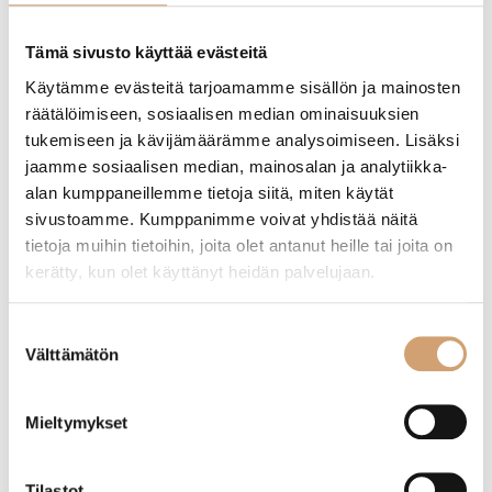
Etusivu
/ Tuotteet avainsanalla “vesikannu”
Tämä sivusto käyttää evästeitä
Käytämme evästeitä tarjoamamme sisällön ja mainosten
Näytetään ainoa tulos
räätälöimiseen, sosiaalisen median ominaisuuksien
tukemiseen ja kävijämäärämme analysoimiseen. Lisäksi
jaamme sosiaalisen median, mainosalan ja analytiikka-
alan kumppaneillemme tietoja siitä, miten käytät
sivustoamme. Kumppanimme voivat yhdistää näitä
tietoja muihin tietoihin, joita olet antanut heille tai joita on
kerätty, kun olet käyttänyt heidän palvelujaan.
Suostumuksen
Välttämätön
valinta
APS lasinen vesikannu teräskannella 1,5L
Mieltymykset
(2 Arvostelua)
Tilastot