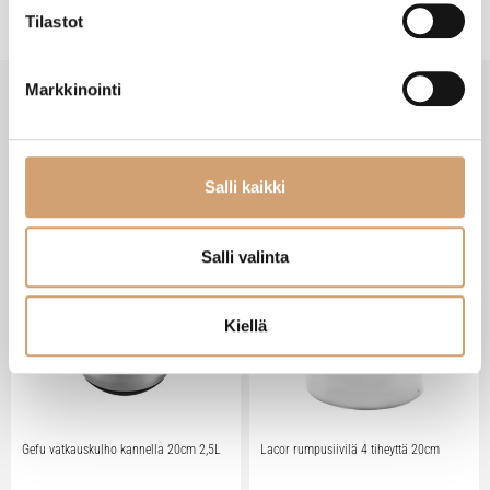
Tilastot
Markkinointi
SAATAT TARVITA MYÖS NÄITÄ
Salli kaikki
Salli valinta
Kiellä
Gefu vatkauskulho kannella 20cm 2,5L
Lacor rumpusiivilä 4 tiheyttä 20cm