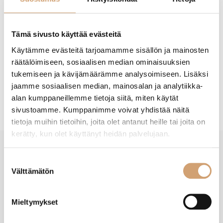
Lisää ostoskoriin
Tämä sivusto käyttää evästeitä
Käytämme evästeitä tarjoamamme sisällön ja mainosten
räätälöimiseen, sosiaalisen median ominaisuuksien
tukemiseen ja kävijämäärämme analysoimiseen. Lisäksi
jaamme sosiaalisen median, mainosalan ja analytiikka-
Tuotekuvaus
alan kumppaneillemme tietoja siitä, miten käytät
sivustoamme. Kumppanimme voivat yhdistää näitä
tietoja muihin tietoihin, joita olet antanut heille tai joita on
kerätty, kun olet käyttänyt heidän palvelujaan.
New content loaded
Suostumuksen
- Tuotteesta ei ole vielä arvosteluja -
Välttämätön
valinta
Mieltymykset