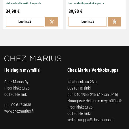
Heti saatavilla verkkokaupasta
Heti saatavilla verkkokaupasta
34,90 €
39,90 €
Lue lisää
Lue lisää
Helsingin myymälä
Chez Marius Verkkokauppa
Chez Marius Oy
Itälahdenkatu 23 a,
Fredrikinkatu 26
00210 Helsinki
00120 Helsinki
puh
040 1955 215
(Arkisin 9-16)
Noutopiste Helsingin myymälässä:
puh 09 612 3638
Fredrikinkatu 26,
www.chezmarius.fi
00120 Helsinki
verkkokauppa@chezmarius.fi