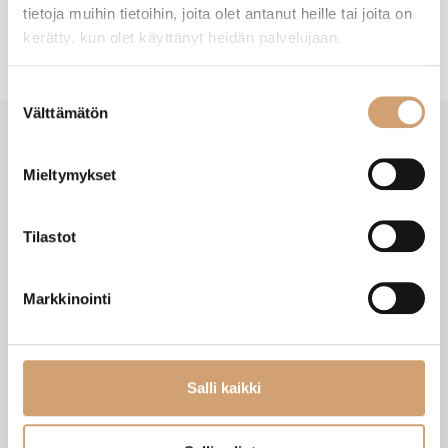
tietoja muihin tietoihin, joita olet antanut heille tai joita on
kerätty, kun olet käyttänyt heidän palvelujaan.
Suostumuksen
Välttämätön
valinta
Mieltymykset
VIIMEISIMMÄT TUOTTEET
Tilastot
Markkinointi
Salli kaikki