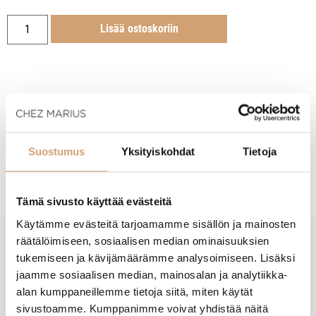
Lisää ostoskoriin
Tuotekuvaus
Suostumus
Yksityiskohdat
Tietoja
Hoito-ohjeet
Tämä sivusto käyttää evästeitä
Käytämme evästeitä tarjoamamme sisällön ja mainosten
räätälöimiseen, sosiaalisen median ominaisuuksien
tukemiseen ja kävijämäärämme analysoimiseen. Lisäksi
New content loaded
- Tuotteesta ei ole vielä arvosteluja -
jaamme sosiaalisen median, mainosalan ja analytiikka-
alan kumppaneillemme tietoja siitä, miten käytät
sivustoamme. Kumppanimme voivat yhdistää näitä