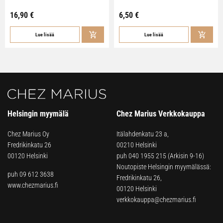
16,90
€
6,50
€
Lue lisää
Lue lisää
Helsingin myymälä
Chez Marius Verkkokauppa
Chez Marius Oy
Itälahdenkatu 23 a,
Fredrikinkatu 26
00210 Helsinki
00120 Helsinki
puh
040 1955 215
(Arkisin 9-16)
Noutopiste Helsingin myymälässä:
puh 09 612 3638
Fredrikinkatu 26,
www.chezmarius.fi
00120 Helsinki
verkkokauppa@chezmarius.fi