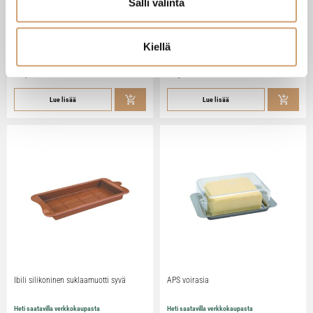
Salli valinta
Zassenhaus Gera sähköinen
Ibili Sushisetti
pippurimylly 18cm
Kiellä
Heti saatavilla verkkokaupasta
Heti saatavilla verkkokaupasta
79,90
€
29,90
€
Lue lisää
Lue lisää
Ibili silikoninen suklaamuotti syvä
APS voirasia
Heti saatavilla verkkokaupasta
Heti saatavilla verkkokaupasta