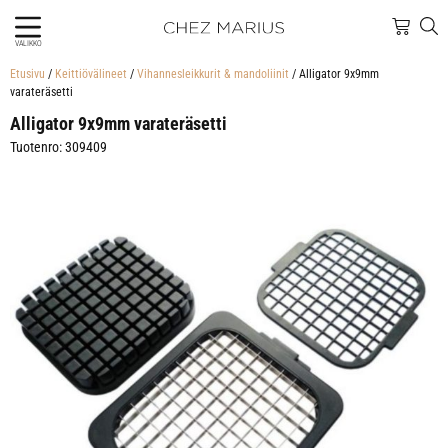
VALIKKO
Etusivu
/
Keittiövälineet
/
Vihannesleikkurit & mandoliinit
/ Alligator 9x9mm
varateräsetti
Alligator 9x9mm varateräsetti
Tuotenro: 309409