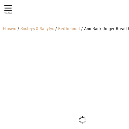
VALIKKO
Etusivu
/
Siisteys & Säilytys
/
Keittiöliinat
/ Ann Bäck Ginger Bread ke