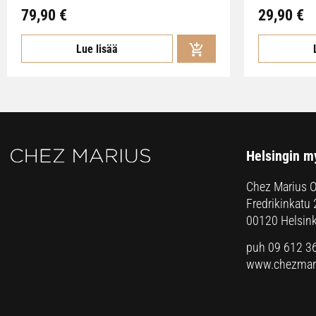
79,90
€
29,90
€
Lue lisää
Helsingin m
Chez Marius 
Fredrikinkatu 
00120 Helsink
puh 09 612 3
www.chezmari