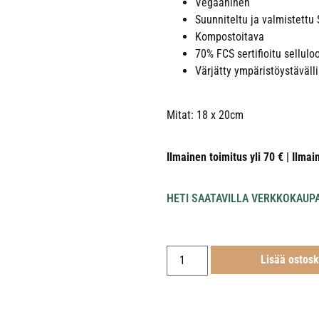
Vegaaninen
Suunniteltu ja valmistett
Kompostoitava
70% FCS sertifioitu sellulo
Värjätty ympäristöystävällis
Mitat: 18 x 20cm
Ilmainen toimitus yli 70 € | Ilmai
HETI SAATAVILLA VERKKOKAUP
Lisää ostosk