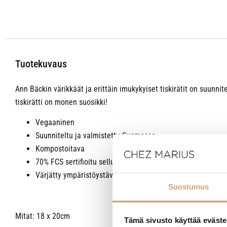
Tuotekuvaus
Ann Bäckin värikkäät ja erittäin imukykyiset tiskirätit on suun
tiskirätti on monen suosikki!
Vegaaninen
Suunniteltu ja valmistettu Suomessa
Kompostoitava
70% FCS sertifioitu selluloosa, 30% kierrätetty puuvilla
Värjätty ympäristöystävällisillä väreillä
Suostumus
Mitat: 18 x 20cm
Tämä sivusto käyttää eväste