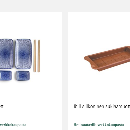
tti
Ibili silikoninen suklaamuot
a verkkokaupasta
Heti saatavilla verkkokaupasta