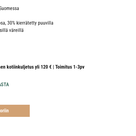
u Suomessa
osa, 30% kierrätetty puuvilla
illä väreillä
nen kotiinkuljetus yli 120 € | Toimitus 1-3pv
ASTA
oriin