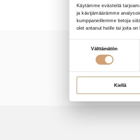
Käytämme evästeitä tarjoama
ja kävijämäärämme analysoim
kumppaneillemme tietoja siitä
olet antanut heille tai joita o
Suostumuksen
Välttämätön
New content loaded
valinta
Kiellä