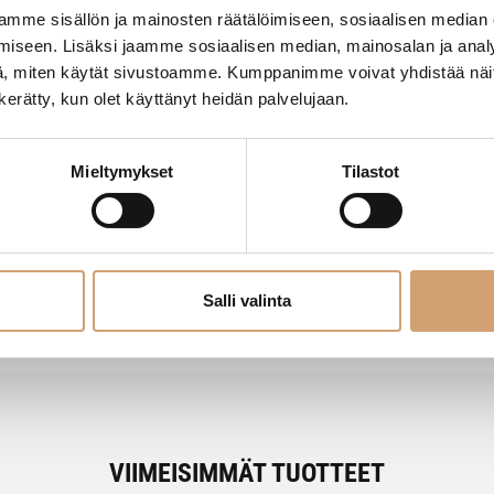
mme sisällön ja mainosten räätälöimiseen, sosiaalisen median
iseen. Lisäksi jaamme sosiaalisen median, mainosalan ja analy
, miten käytät sivustoamme. Kumppanimme voivat yhdistää näitä t
n kerätty, kun olet käyttänyt heidän palvelujaan.
Mieltymykset
Tilastot
- Tuotteesta ei ole vielä arvosteluja -
Salli valinta
VIIMEISIMMÄT TUOTTEET