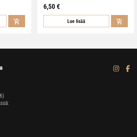
6,50
€
Lue lisää
a
6)
ssä: