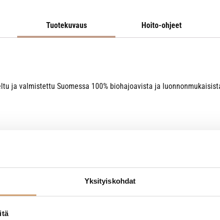
Tuotekuvaus
Hoito-ohjeet
niteltu ja valmistettu Suomessa 100% biohajoavista ja luonnonmukaisis
Yksityiskohdat
itä