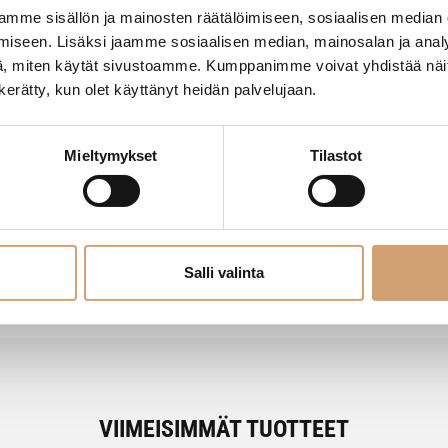
mme sisällön ja mainosten räätälöimiseen, sosiaalisen median
iseen. Lisäksi jaamme sosiaalisen median, mainosalan ja analy
, miten käytät sivustoamme. Kumppanimme voivat yhdistää näitä t
n kerätty, kun olet käyttänyt heidän palvelujaan.
Mieltymykset
Tilastot
- Tuotteesta ei ole vielä arvosteluja -
Salli valinta
VIIMEISIMMÄT TUOTTEET