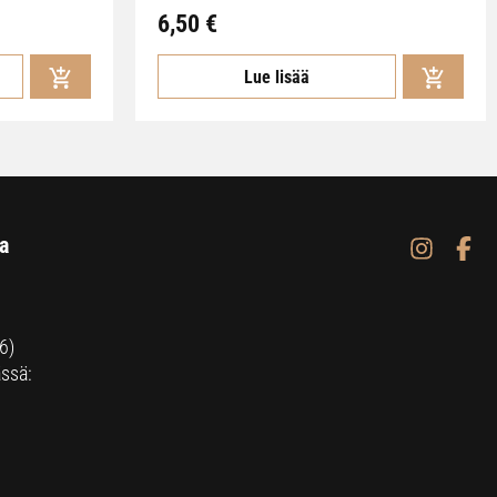
6,50
€
Lue lisää
a
6)
ssä: