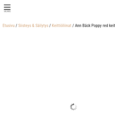
VALIKKO
Etusivu
/
Siisteys & Säilytys
/
Keittiöliinat
/ Ann Bäck Poppy red keit