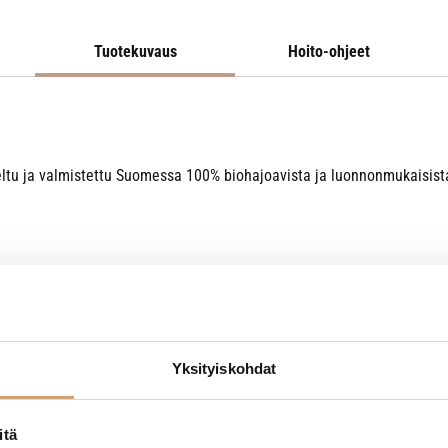
Tuotekuvaus
Hoito-ohjeet
niteltu ja valmistettu Suomessa 100% biohajoavista ja luonnonmukaisis
Yksityiskohdat
itä