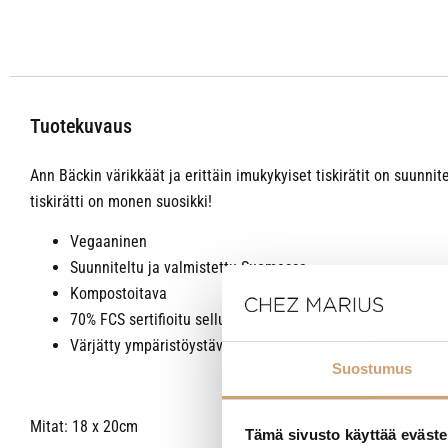
Tuotekuvaus
Ann Bäckin värikkäät ja erittäin imukykyiset tiskirätit on suun
tiskirätti on monen suosikki!
Vegaaninen
Suunniteltu ja valmistettu Suomessa
Kompostoitava
70% FCS sertifioitu selluloosa, 30% kierrätetty puuvilla
Värjätty ympäristöystävällisillä väreillä
Suostumus
Mitat: 18 x 20cm
Tämä sivusto käyttää eväste