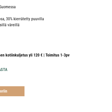
u Suomessa
osa, 30% kierrätetty puuvilla
illä väreillä
nen kotiinkuljetus yli 120 € | Toimitus 1-3pv
ASTA
oriin