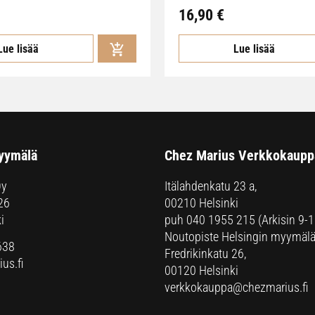
16,90
€
Lue lisää
Lue lisää
yymälä
Chez Marius Verkkokaupp
Oy
Itälahdenkatu 23 a,
26
00210 Helsinki
i
puh
040 1955 215
(Arkisin 9-1
Noutopiste Helsingin myymälä
638
Fredrikinkatu 26,
us.fi
00120 Helsinki
verkkokauppa@chezmarius.fi