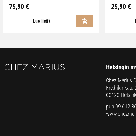
79,90
€
29,90
€
Lue lisää
Helsingin m
Chez Marius 
Fredrikinkatu 
00120 Helsink
puh 09 612 3
www.chezmari