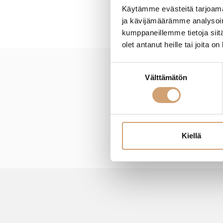
Käytämme evästeitä tarjoama
ja kävijämäärämme analysoim
kumppaneillemme tietoja siitä
olet antanut heille tai joita o
Suostumuksen
Välttämätön
New content loaded
valinta
Kiellä