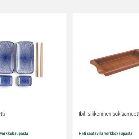
tti
Ibili silikoninen suklaamuot
a verkkokaupasta
Heti saatavilla verkkokaupasta