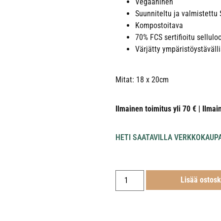
Vegaaninen
Suunniteltu ja valmistett
Kompostoitava
70% FCS sertifioitu sellulo
Värjätty ympäristöystävällis
Mitat: 18 x 20cm
Ilmainen toimitus yli 70 € | Ilmai
HETI SAATAVILLA VERKKOKAUP
Lisää ostosk