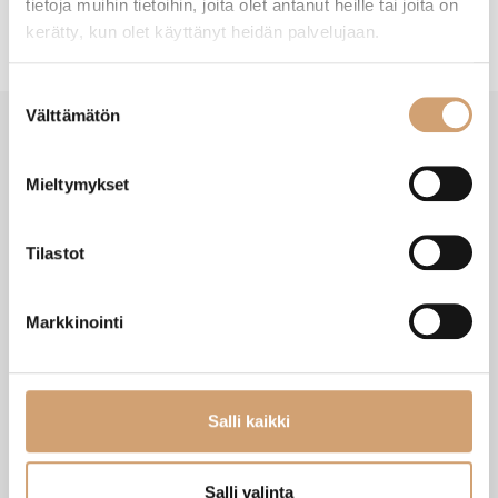
tietoja muihin tietoihin, joita olet antanut heille tai joita on
kerätty, kun olet käyttänyt heidän palvelujaan.
Suostumuksen
Välttämätön
valinta
Mieltymykset
VIIMEISIMMÄT TUOTTEET
Tilastot
Markkinointi
Salli kaikki
Salli valinta