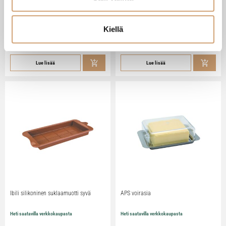
Zassenhaus Gera sähköinen
Ibili Sushisetti
pippurimylly 18cm
Heti saatavilla verkkokaupasta
Heti saatavilla verkkokaupasta
Kiellä
79,90
€
29,90
€
Lue lisää
Lue lisää
Ibili silikoninen suklaamuotti syvä
APS voirasia
Heti saatavilla verkkokaupasta
Heti saatavilla verkkokaupasta