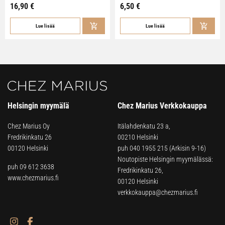
16,90
€
6,50
€
Lue lisää
Lue lisää
Helsingin myymälä
Chez Marius Verkkokauppa
Chez Marius Oy
Itälahdenkatu 23 a,
Fredrikinkatu 26
00210 Helsinki
00120 Helsinki
puh
040 1955 215
(Arkisin 9-16)
Noutopiste Helsingin myymälässä:
puh 09 612 3638
Fredrikinkatu 26,
www.chezmarius.fi
00120 Helsinki
verkkokauppa@chezmarius.fi