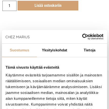
Lisää ostoskoriin
Tuotekuvaus
Suostumus
Yksityiskohdat
Tietoja
Hoito-ohjeet
Tämä sivusto käyttää evästeitä
Käytämme evästeitä tarjoamamme sisällön ja mainosten
räätälöimiseen, sosiaalisen median ominaisuuksien
New content loaded
- Tuotteesta ei ole vielä arvosteluja -
tukemiseen ja kävijämäärämme analysoimiseen. Lisäksi
jaamme sosiaalisen median, mainosalan ja analytiikka-
alan kumppaneillemme tietoja siitä, miten käytät
sivustoamme. Kumppanimme voivat yhdistää näitä