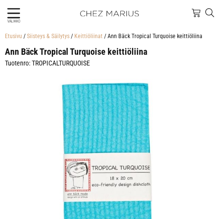
VALIKKO
Etusivu
/
Siisteys & Säilytys
/
Keittiöliinat
/ Ann Bäck Tropical Turquoise keittiöliina
Ann Bäck Tropical Turquoise keittiöliina
Tuotenro: TROPICALTURQUOISE