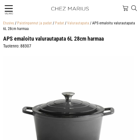
VALIKKO
Etusivu
/
Paistinpannut ja padat
/
Padat
/
Valurautapata
/ APS emaloitu valurautapata
6L 28cm harmaa
APS emaloitu valurautapata 6L 28cm harmaa
Tuotenro: 88307