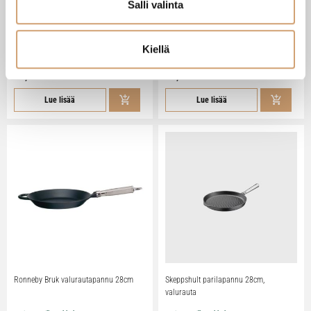
Salli valinta
Lacor valurautainen blinipannu 12,5cm
Ronneby Bruk Blini-kananmuna-
lettupannu 4:lle, valurauta
Kiellä
Heti saatavilla verkkokaupasta
Heti saatavilla verkkokaupasta
14,90 €
72,00 €
Lue lisää
Lue lisää
Ronneby Bruk valurautapannu 28cm
Skeppshult parilapannu 28cm,
valurauta