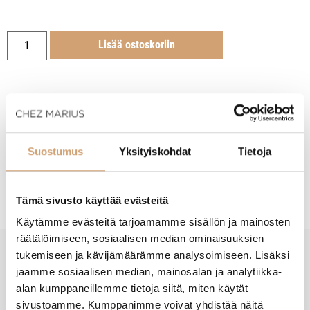
Lisää ostoskoriin
Tuotekuvaus
Suostumus
Yksityiskohdat
Tietoja
Hoito-ohjeet
Tämä sivusto käyttää evästeitä
Käytämme evästeitä tarjoamamme sisällön ja mainosten
räätälöimiseen, sosiaalisen median ominaisuuksien
tukemiseen ja kävijämäärämme analysoimiseen. Lisäksi
New content loaded
- Tuotteesta ei ole vielä arvosteluja -
jaamme sosiaalisen median, mainosalan ja analytiikka-
alan kumppaneillemme tietoja siitä, miten käytät
sivustoamme. Kumppanimme voivat yhdistää näitä