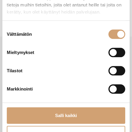
tietoja muihin tietoihin, joita olet antanut heille tai joita on
kerätty, kun olet käyttänyt heidän palvelujaan.
Suostumuksen
Välttämätön
valinta
Mieltymykset
SAATAT TARVITA MYÖS NÄITÄ
Tilastot
Markkinointi
Salli kaikki