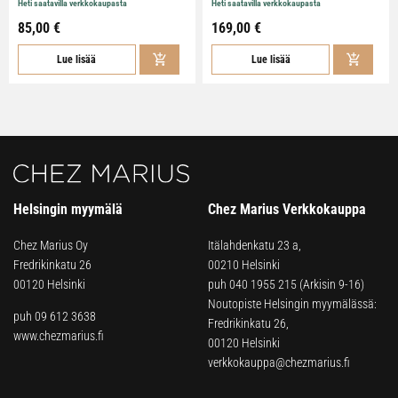
Heti saatavilla verkkokaupasta
Heti saatavilla verkkokaupasta
85,00 €
169,00 €
Lue lisää
Lue lisää
Helsingin myymälä
Chez Marius Verkkokauppa
Chez Marius Oy
Itälahdenkatu 23 a,
Fredrikinkatu 26
00210 Helsinki
00120 Helsinki
puh
040 1955 215
(Arkisin 9-16)
Noutopiste Helsingin myymälässä:
puh 09 612 3638
Fredrikinkatu 26,
www.chezmarius.fi
00120 Helsinki
verkkokauppa@chezmarius.fi