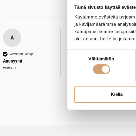
Tämä sivusto käyttää eväste
Käytämme evästeitä tarjoama
ja kävijämäärämme analysoim
kumppaneillemme tietoja siitä
A
olet antanut heille tai joita o
APS teräksinen kastikekaadin 0,
Arvostelija ei jättänyt kommenttia
Suostumuksen
Varmistettu ostaja
Välttämätön
valinta
Anonyymi
Oliko tämä arvostelu hyödyllinen?
Kyllä
Il
Vantaa, FI
Kiellä