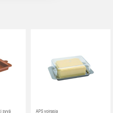
ti syvä
APS voirasia