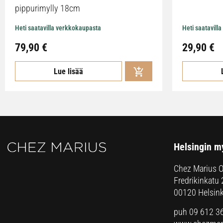
pippurimylly 18cm
Heti saatavilla verkkokaupasta
Heti saatavill
79,90
€
29,90
€
Lue lisää
Helsingin m
Chez Marius 
Fredrikinkatu 
00120 Helsink
puh 09 612 3