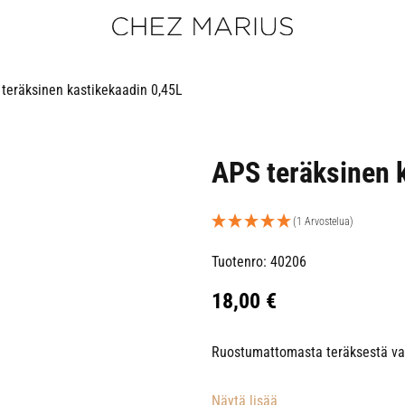
teräksinen kastikekaadin 0,45L
APS teräksinen 
(1 Arvostelua)
Tuotenro: 40206
18,00
€
Ruostumattomasta teräksestä val
Näytä lisää