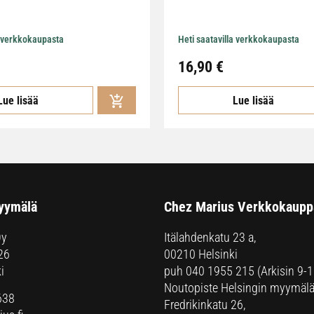
a verkkokaupasta
Heti saatavilla verkkokaupasta
16,90
€
Lue lisää
Lue lisää
yymälä
Chez Marius Verkkokaupp
Oy
Itälahdenkatu 23 a,
26
00210 Helsinki
i
puh
040 1955 215
(Arkisin 9-1
Noutopiste Helsingin myymälä
638
Fredrikinkatu 26,