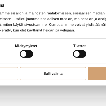
itä
mme sisällön ja mainosten räätälöimiseen, sosiaalisen median
iseen. Lisäksi jaamme sosiaalisen median, mainosalan ja analy
, miten käytät sivustoamme. Kumppanimme voivat yhdistää näitä t
n kerätty, kun olet käyttänyt heidän palvelujaan.
45L
Mieltymykset
Tilastot
moita
Jaa
Salli valinta