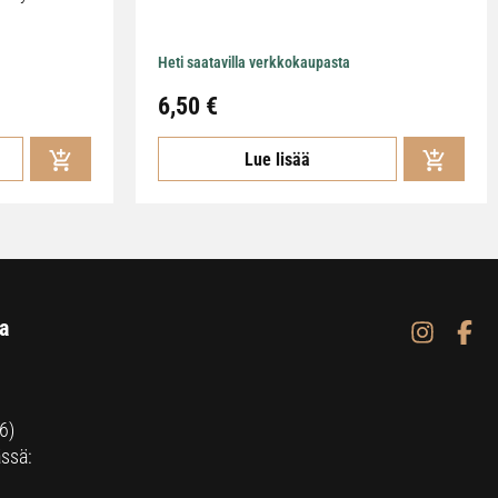
Heti saatavilla verkkokaupasta
6,50
€
Lue lisää
a
6)
ssä: