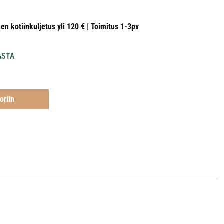
nen kotiinkuljetus yli 120 € | Toimitus 1-3pv
ASTA
oriin