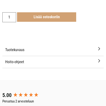
Lisää ostoskoriin
Tuotekuvaus
Hoito-ohjeet
New content loaded
5.00
Perustuu 2 arvosteluun