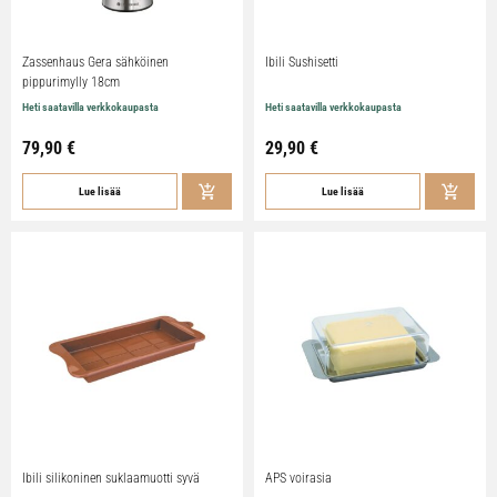
Zassenhaus Gera sähköinen
Ibili Sushisetti
pippurimylly 18cm
Heti saatavilla verkkokaupasta
Heti saatavilla verkkokaupasta
79,90
€
29,90
€
Lue lisää
Lue lisää
Ibili silikoninen suklaamuotti syvä
APS voirasia