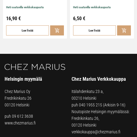
Heti saatavilla verkkokaupasta
Heti saatavilla verkkokaupasta
16,90
€
6,50
€
Lue lisää
Lue lisää
Helsingin myymälä
Chez Marius Verkkokauppa
Chez Marius Oy
Itälahdenkatu 23 a,
Fredrikinkatu 26
00210 Helsinki
00120 Helsinki
puh
040 1955 215
(Arkisin 9-16)
Noutopiste Helsingin myymälässä:
puh 09 612 3638
Fredrikinkatu 26,
www.chezmarius.fi
00120 Helsinki
verkkokauppa@chezmarius.fi