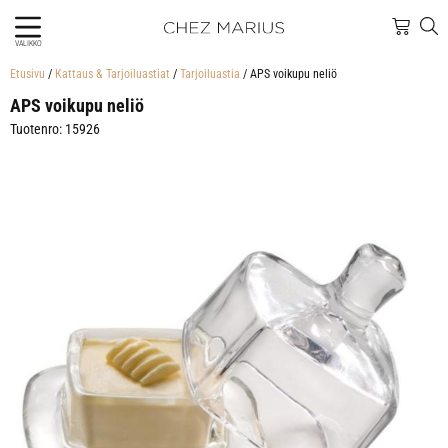
VALIKKO
Etusivu
/
Kattaus & Tarjoiluastiat
/
Tarjoiluastia
/ APS voikupu neliö
APS voikupu neliö
Tuotenro: 15926