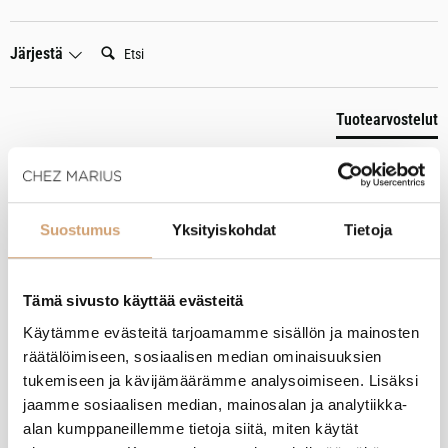
Etsi:
Järjestä
Tuotearvostelut
A
Suostumus
Yksityiskohdat
Tietoja
Varmistettu ostaja
Anonyymi
Tämä sivusto käyttää evästeitä
Helsinki, FI
Käytämme evästeitä tarjoamamme sisällön ja mainosten
räätälöimiseen, sosiaalisen median ominaisuuksien
APS voikupu neliö
tukemiseen ja kävijämäärämme analysoimiseen. Lisäksi
Täydellisen kokoinen voipurkki arkiseen käyttöön.

jaamme sosiaalisen median, mainosalan ja analytiikka-
Kaunis ja tyylikäs.
alan kumppaneillemme tietoja siitä, miten käytät