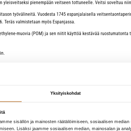
n yleisveitseksi pienempään veitseen tottuneelle. Veitsi soveltuu niin
itason työvälineitä. Vuodesta 1745 espanjalaisella veitsentaontaperi
56. Teräs valmistetaan myös Espanjassa.
hylene-muovia (POM) ja sen niitit käyttöä kestävää ruostumatonta te
in.
i
Yksityiskohdat
itä
mme sisällön ja mainosten räätälöimiseen, sosiaalisen median
iseen. Lisäksi jaamme sosiaalisen median, mainosalan ja analy