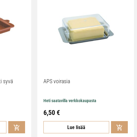
ti syvä
APS voirasia
Heti saatavilla verkkokaupasta
6,50
€
Lue lisää