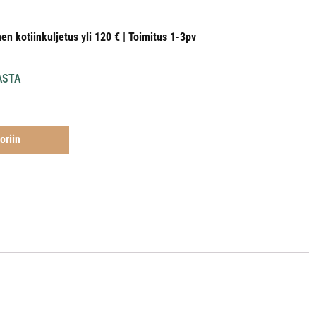
nen kotiinkuljetus yli 120 € | Toimitus 1-3pv
ASTA
oriin