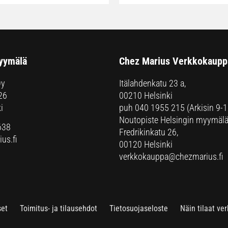
yymälä
Chez Marius Verkkokaupp
Oy
Itälahdenkatu 23 a,
26
00210 Helsinki
i
puh
040 1955 215
(Arkisin 9-1
Noutopiste Helsingin myymälä
638
Fredrikinkatu 26,
us.fi
00120 Helsinki
verkkokauppa@chezmarius.fi
set
Toimitus- ja tilausehdot
Tietosuojaseloste
Näin tilaat ve