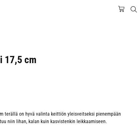
i 17,5 cm
m terällä on hyvä valinta keittiön yleisveitseksi pienempään
ltuu niin lihan, kalan kuin kasvistenkin leikkaamiseen.