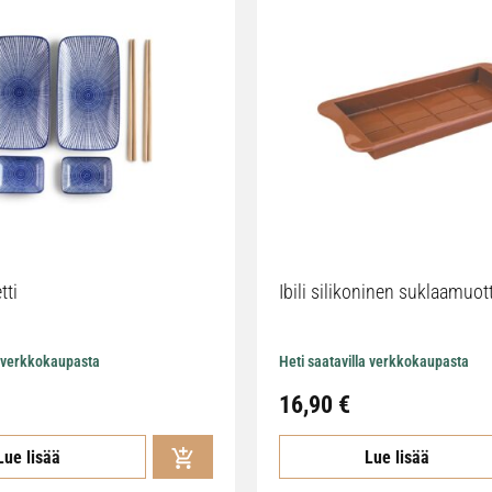
tti
Ibili silikoninen suklaamuot
a verkkokaupasta
Heti saatavilla verkkokaupasta
16,90
€
Lue lisää
Lue lisää