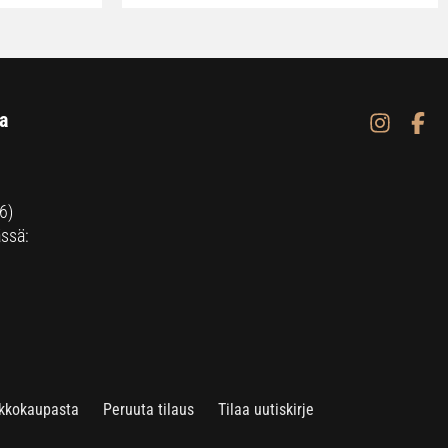
a
6)
ssä:
rkkokaupasta
Peruuta tilaus
Tilaa uutiskirje