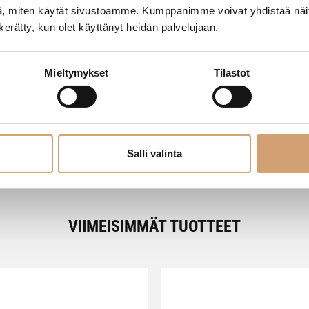
, miten käytät sivustoamme. Kumppanimme voivat yhdistää näitä t
n kerätty, kun olet käyttänyt heidän palvelujaan.
- Tuotteesta ei ole vielä arvosteluja -
Mieltymykset
Tilastot
Salli valinta
VIIMEISIMMÄT TUOTTEET