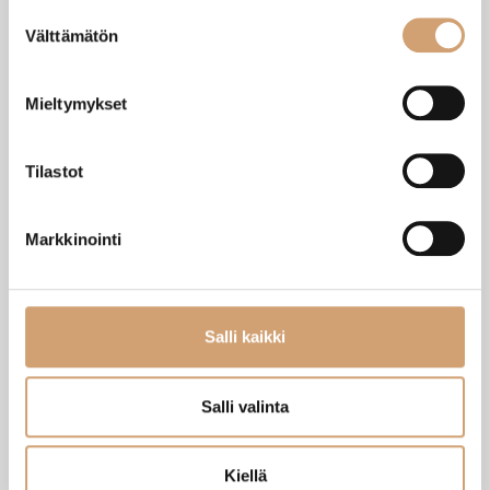
Suostumuksen
SAATAT TARVITA MYÖS NÄITÄ
Välttämätön
valinta
Mieltymykset
Tilastot
Markkinointi
Salli kaikki
Gefu Lorenzo käsikäyttöinen kahvimylly
Grunwerg kahvilusikka 4kpl
Heti saatavilla verkkokaupasta
Heti saatavilla verkkokaupasta
Salli valinta
73,90 €
6,90 €
Lue lisää
Lue lisää
Kiellä