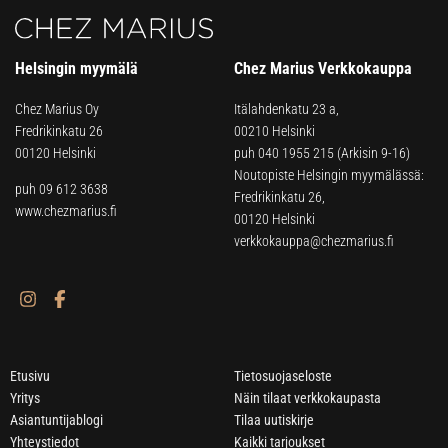
Helsingin myymälä
Chez Marius Verkkokauppa
Chez Marius Oy
Itälahdenkatu 23 a,
Fredrikinkatu 26
00210 Helsinki
00120 Helsinki
puh
040 1955 215
(Arkisin 9-16)
Noutopiste Helsingin myymälässä:
puh 09 612 3638
Fredrikinkatu 26,
www.chezmarius.fi
00120 Helsinki
verkkokauppa@chezmarius.fi
Etusivu
Tietosuojaseloste
Yritys
Näin tilaat verkkokaupasta
Asiantuntijablogi
Tilaa uutiskirje
Yhteystiedot
Kaikki tarjoukset