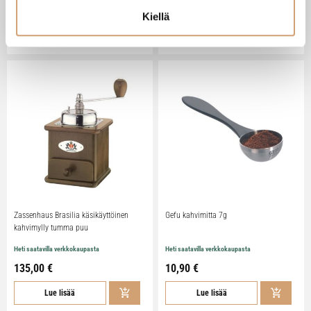
73,90 €
6,90 €
Kiellä
Lue lisää
Lue lisää
Zassenhaus Brasilia käsikäyttöinen
Gefu kahvimitta 7g
kahvimylly tumma puu
Heti saatavilla verkkokaupasta
Heti saatavilla verkkokaupasta
135,00 €
10,90 €
Lue lisää
Lue lisää