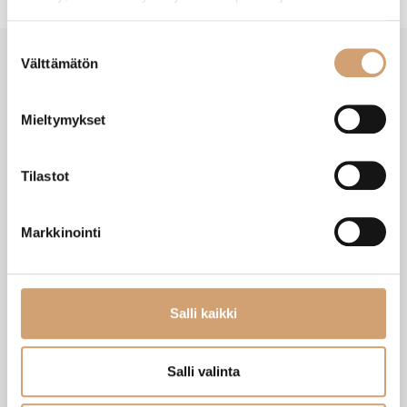
Suostumuksen
Välttämätön
valinta
SAATAT TARVITA MYÖS NÄITÄ
Mieltymykset
Tilastot
Markkinointi
Salli kaikki
Gefu Lorenzo käsikäyttöinen kahvimylly
Grunwerg kahvilusikka 4kpl
Salli valinta
Heti saatavilla verkkokaupasta
Heti saatavilla verkkokaupasta