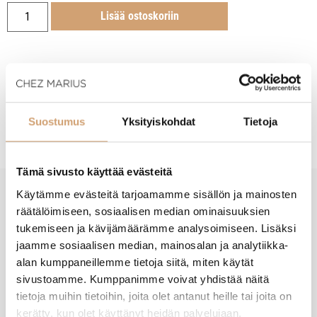
Lisää ostoskoriin
Tuotekuvaus
Suostumus
Yksityiskohdat
Tietoja
Tämä sivusto käyttää evästeitä
Käytämme evästeitä tarjoamamme sisällön ja mainosten
New content loaded
räätälöimiseen, sosiaalisen median ominaisuuksien
- Tuotteesta ei ole vielä arvosteluja -
tukemiseen ja kävijämäärämme analysoimiseen. Lisäksi
jaamme sosiaalisen median, mainosalan ja analytiikka-
alan kumppaneillemme tietoja siitä, miten käytät
sivustoamme. Kumppanimme voivat yhdistää näitä
tietoja muihin tietoihin, joita olet antanut heille tai joita on
kerätty, kun olet käyttänyt heidän palvelujaan.