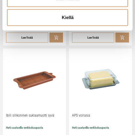
Zassenhaus Gera sähköinen
Ibili Sushisetti
pippurimylly 18cm
Heti saatavilla verkkokaupasta
Heti saatavilla verkkokaupasta
Kiellä
79,90
€
29,90
€
Lue lisää
Lue lisää
Ibili silikoninen suklaamuotti syvä
APS voirasia
Heti saatavilla verkkokaupasta
Heti saatavilla verkkokaupasta