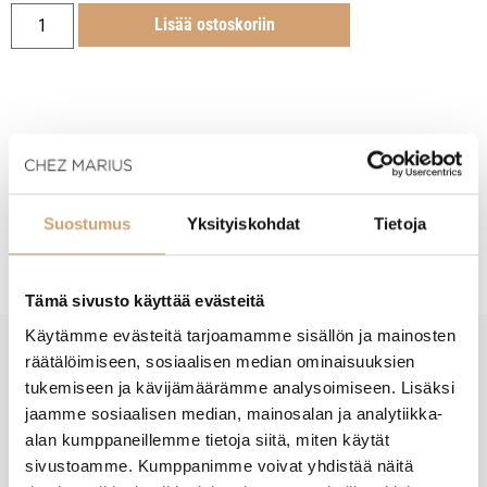
Lisää ostoskoriin
Tuotekuvaus
Suostumus
Yksityiskohdat
Tietoja
Hoito-ohjeet
Tämä sivusto käyttää evästeitä
Käytämme evästeitä tarjoamamme sisällön ja mainosten
räätälöimiseen, sosiaalisen median ominaisuuksien
New content loaded
- Tuotteesta ei ole vielä arvosteluja -
tukemiseen ja kävijämäärämme analysoimiseen. Lisäksi
jaamme sosiaalisen median, mainosalan ja analytiikka-
alan kumppaneillemme tietoja siitä, miten käytät
sivustoamme. Kumppanimme voivat yhdistää näitä