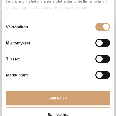
tietoja muihin tietoihin, joita olet antanut heille tai joita on
kerätty, kun olet käyttänyt heidän palvelujaan.
Suostumuksen
Välttämätön
valinta
Mieltymykset
VIIMEISIMMÄT TUOTTEET
Tilastot
Markkinointi
Salli kaikki
Salli valinta