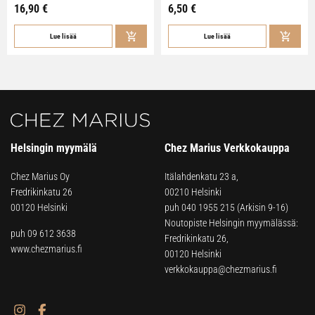
16,90
€
6,50
€
Lue lisää
Lue lisää
Helsingin myymälä
Chez Marius Verkkokauppa
Chez Marius Oy
Itälahdenkatu 23 a,
Fredrikinkatu 26
00210 Helsinki
00120 Helsinki
puh
040 1955 215
(Arkisin 9-16)
Noutopiste Helsingin myymälässä:
puh 09 612 3638
Fredrikinkatu 26,
www.chezmarius.fi
00120 Helsinki
verkkokauppa@chezmarius.fi