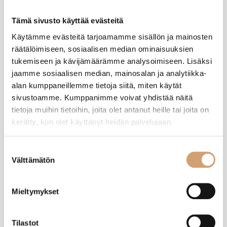
Tämä sivusto käyttää evästeitä
Käytämme evästeitä tarjoamamme sisällön ja mainosten
JT
räätälöimiseen, sosiaalisen median ominaisuuksien
tukemiseen ja kävijämäärämme analysoimiseen. Lisäksi
Varmistettu ostaja
jaamme sosiaalisen median, mainosalan ja analytiikka-
Jorma Toiminen
alan kumppaneillemme tietoja siitä, miten käytät
Jyväskylä, FI
sivustoamme. Kumppanimme voivat yhdistää näitä
tietoja muihin tietoihin, joita olet antanut heille tai joita on
kerätty, kun olet käyttänyt heidän palvelujaan.
Chef's Choice M1520 sähköinen veitsenteroitin
Kallis mutta erittäin hyvä. 
Suostumuksen
Välttämätön
valinta
Oliko tämä arvostelu hyödyllinen?
Kyllä
Ilmoita
Jaa
7 kuukautta sitten
Mieltymykset
Tilastot