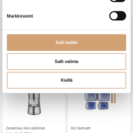
Markkinointi
Salli kaikki
VIIMEISIMMÄT TUOTTEET
Salli valinta
Kiellä
Zassenhaus Gera sähköinen
Ibili Sushisetti