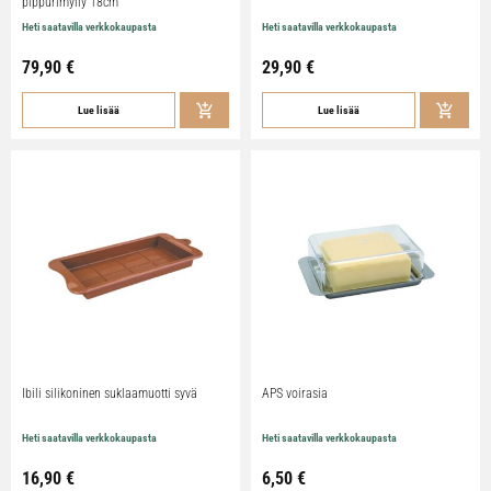
pippurimylly 18cm
Heti saatavilla verkkokaupasta
Heti saatavilla verkkokaupasta
79,90
€
29,90
€
Lue lisää
Lue lisää
Ibili silikoninen suklaamuotti syvä
APS voirasia
Heti saatavilla verkkokaupasta
Heti saatavilla verkkokaupasta
16,90
€
6,50
€