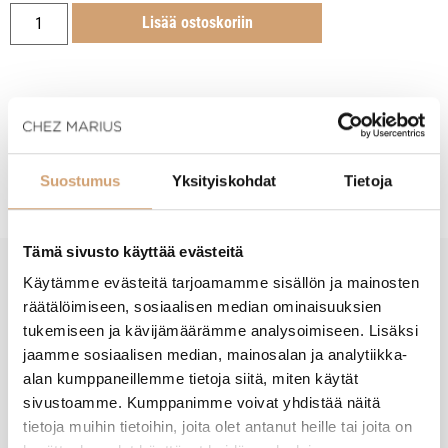
Lisää ostoskoriin
Tuotekuvaus
Suostumus
Yksityiskohdat
Tietoja
Tämä sivusto käyttää evästeitä
Käytämme evästeitä tarjoamamme sisällön ja mainosten
New content loaded
- Tuotteesta ei ole vielä arvosteluja -
räätälöimiseen, sosiaalisen median ominaisuuksien
tukemiseen ja kävijämäärämme analysoimiseen. Lisäksi
jaamme sosiaalisen median, mainosalan ja analytiikka-
alan kumppaneillemme tietoja siitä, miten käytät
sivustoamme. Kumppanimme voivat yhdistää näitä
tietoja muihin tietoihin, joita olet antanut heille tai joita on