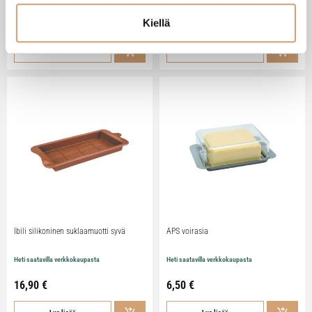
Kiellä
79,90
€
29,90
€
Lue lisää
Lue lisää
Ibili silikoninen suklaamuotti syvä
APS voirasia
Heti saatavilla verkkokaupasta
Heti saatavilla verkkokaupasta
16,90
€
6,50
€