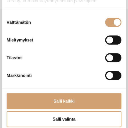
kerätty, kun olet käyttänyt heidän palvelujaan.
Suostumuksen
Välttämätön
valinta
VIIMEISIMMÄT TUOTTEET
Mieltymykset
Tilastot
Markkinointi
Salli kaikki
Zassenhaus Gera sähköinen
Ibili Sushisetti
Salli valinta
pippurimylly 18cm
Heti saatavilla verkkokaupasta
Heti saatavilla verkkokaupasta