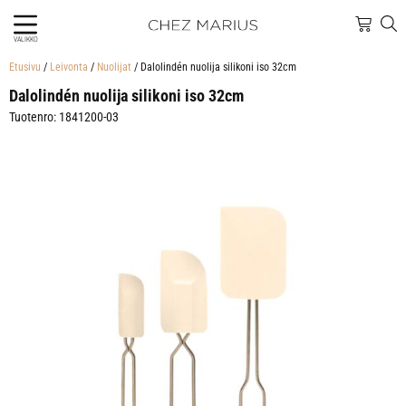
VALIKKO
Etusivu
/
Leivonta
/
Nuolijat
/ Dalolindén nuolija silikoni iso 32cm
Dalolindén nuolija silikoni iso 32cm
Tuotenro: 1841200-03