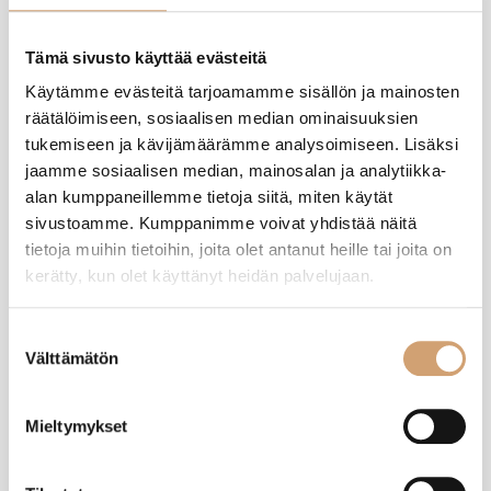
Tuotearvostelut
Tämä sivusto käyttää evästeitä
Käytämme evästeitä tarjoamamme sisällön ja mainosten
AP
räätälöimiseen, sosiaalisen median ominaisuuksien
tukemiseen ja kävijämäärämme analysoimiseen. Lisäksi
jaamme sosiaalisen median, mainosalan ja analytiikka-
Varmistettu ostaja
alan kumppaneillemme tietoja siitä, miten käytät
Arja-Leena Parry
sivustoamme. Kumppanimme voivat yhdistää näitä
Helsinki, FI
tietoja muihin tietoihin, joita olet antanut heille tai joita on
kerätty, kun olet käyttänyt heidän palvelujaan.
Dalolinden Twixit sulkija kaatonokalla
Ihan loistava kahvipapupussin suulla!  Helppo avata ja sulkea.
Suostumuksen
Välttämätön
valinta
Oliko tämä arvostelu hyödyllinen?
Kyllä
Ilmoita
Jaa
3 kuukautta sitten
Mieltymykset