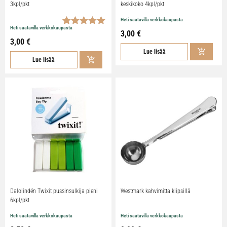
3kpl/pkt
keskikoko 4kpl/pkt
Heti saatavilla verkkokaupasta
Heti saatavilla verkkokaupasta
Arvio
1
5.00
3,00 €
5:stä
3,00 €
perustuen
Lue lisää
asiakkaan
Lue lisää
arvotukseen.
Dalolindén Twixit pussinsulkija pieni
Westmark kahvimitta klipsillä
6kpl/pkt
Heti saatavilla verkkokaupasta
Heti saatavilla verkkokaupasta