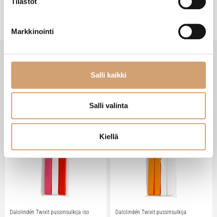
Tilastot
Markkinointi
SAATAT TARVITA MYÖS NÄITÄ
Salli kaikki
Salli valinta
Kiellä
Dalolindén Twixit pussinsulkija iso
Dalolindén Twixit pussinsulkija