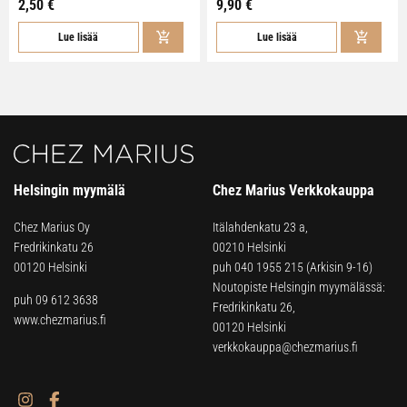
2,50 €
9,90 €
Lue lisää
Lue lisää
Helsingin myymälä
Chez Marius Verkkokauppa
Chez Marius Oy
Itälahdenkatu 23 a,
Fredrikinkatu 26
00210 Helsinki
00120 Helsinki
puh
040 1955 215
(Arkisin 9-16)
Noutopiste Helsingin myymälässä:
puh 09 612 3638
Fredrikinkatu 26,
www.chezmarius.fi
00120 Helsinki
verkkokauppa@chezmarius.fi