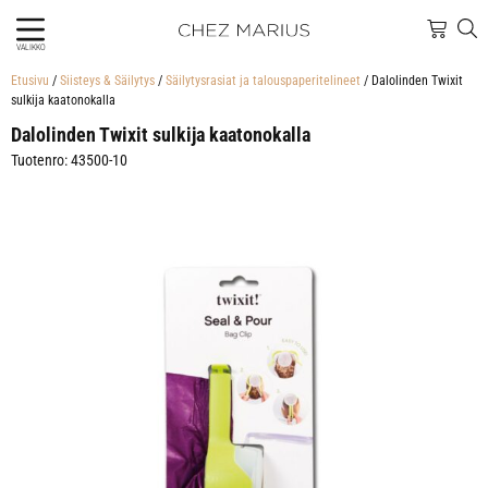
VALIKKO
Etusivu
/
Siisteys & Säilytys
/
Säilytysrasiat ja talouspaperitelineet
/ Dalolinden Twixit
sulkija kaatonokalla
Dalolinden Twixit sulkija kaatonokalla
Tuotenro: 43500-10