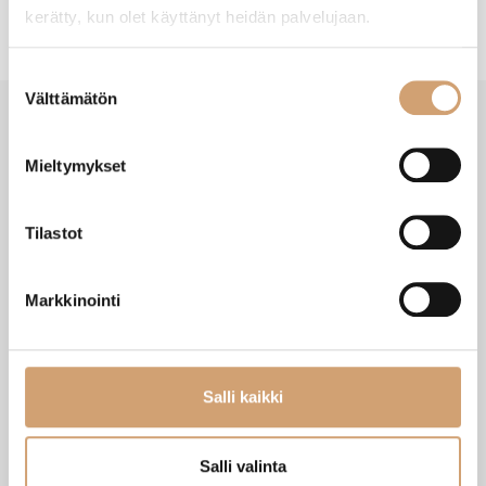
kerätty, kun olet käyttänyt heidän palvelujaan.
Suostumuksen
Välttämätön
valinta
SAATAT TARVITA MYÖS NÄITÄ
Mieltymykset
Tilastot
Markkinointi
Salli kaikki
Salli valinta
Gefu vatkauskulho kannella 24cm 4,5L
Lacor nuolijalusikka silikoni 6 x 9,5cm