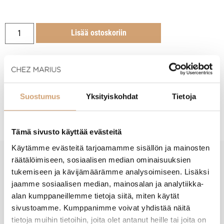
Lisää ostoskoriin
Suostumus
Yksityiskohdat
Tietoja
Tuotekuvaus
Tämä sivusto käyttää evästeitä
Käytämme evästeitä tarjoamamme sisällön ja mainosten
räätälöimiseen, sosiaalisen median ominaisuuksien
New content loaded
- Tuotteesta ei ole vielä arvosteluja -
tukemiseen ja kävijämäärämme analysoimiseen. Lisäksi
jaamme sosiaalisen median, mainosalan ja analytiikka-
alan kumppaneillemme tietoja siitä, miten käytät
sivustoamme. Kumppanimme voivat yhdistää näitä
tietoja muihin tietoihin, joita olet antanut heille tai joita on