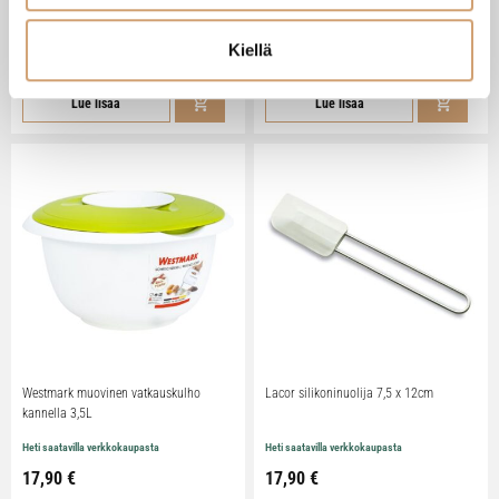
Heti saatavilla verkkokaupasta
Heti saatavilla verkkokaupasta
Kiellä
41,90 €
11,90 €
Lue lisää
Lue lisää
Westmark muovinen vatkauskulho
Lacor silikoninuolija 7,5 x 12cm
kannella 3,5L
Heti saatavilla verkkokaupasta
Heti saatavilla verkkokaupasta
17,90 €
17,90 €