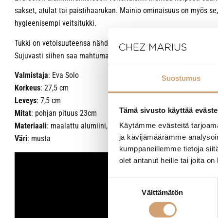
sakset, atulat tai paistihaarukan. Mainio ominaisuus on myös se,
hygieenisempi veitsitukki.
Tukki on vetoisuuteensa nähden myös erittäin vähän tilaa vievä.
Sujuvasti siihen saa mahtumaan jopa 30cm pitkän veitsen.
Valmistaja
: Eva Solo
Suostumus
Korkeus
: 27,5 cm
Leveys
: 7,5 cm
Tämä sivusto käyttää eväste
Mitat
: pohjan pituus 23cm
Materiaali
: maalattu alumiini, muovi
Käytämme evästeitä tarjoama
ja kävijämäärämme analysoim
Väri
: musta
kumppaneillemme tietoja siitä
olet antanut heille tai joita o
Suostumuksen
Välttämätön
valinta