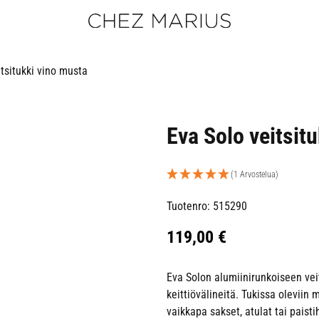
tsitukki vino musta
Eva Solo veitsit
(1 Arvostelua)
Tuotenro: 515290
119,00
€
Eva Solon alumiinirunkoiseen vei
keittiövälineitä. Tukissa oleviin
vaikkapa sakset, atulat tai pais