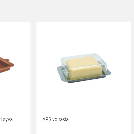
ti syvä
APS voirasia