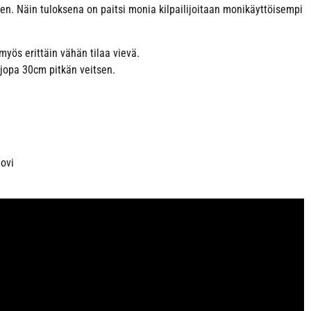
ten. Näin tuloksena on paitsi monia kilpailijoitaan monikäyttöisempi
yös erittäin vähän tilaa vievä.
jopa 30cm pitkän veitsen.
uovi