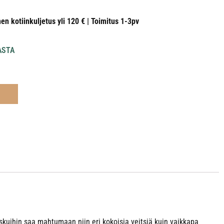
nen kotiinkuljetus yli 120 € | Toimitus 1-3pv
ASTA
askuihin saa mahtumaan niin eri kokoisia veitsiä kuin vaikkapa