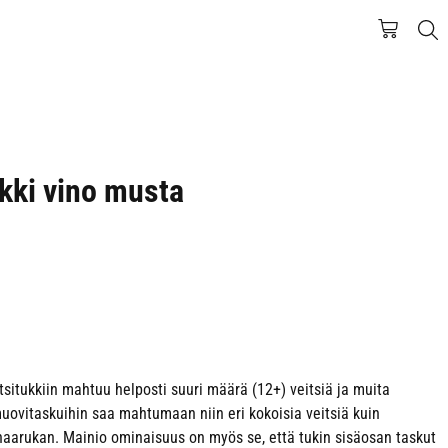
ukki vino musta
tsitukkiin mahtuu helposti suuri määrä (12+) veitsiä ja muita
 muovitaskuihin saa mahtumaan niin eri kokoisia veitsiä kuin
tihaarukan. Mainio ominaisuus on myös se, että tukin sisäosan taskut