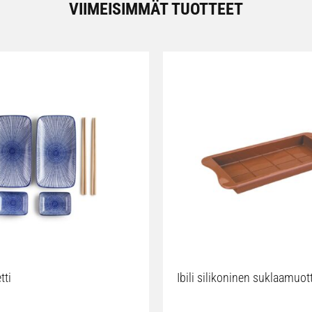
VIIMEISIMMÄT TUOTTEET
tti
Ibili silikoninen suklaamuot