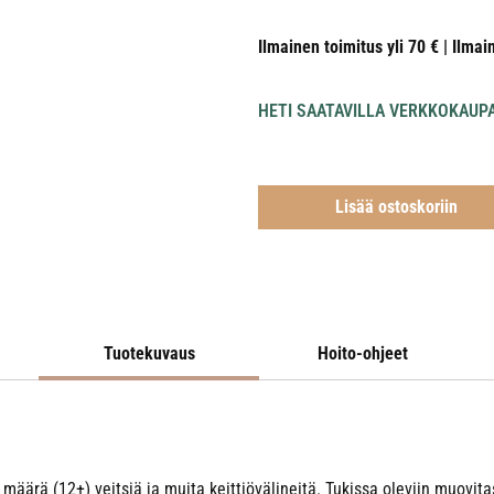
Ilmainen toimitus yli 70 € | Ilmai
HETI SAATAVILLA VERKKOKAUP
Lisää ostoskoriin
Tuotekuvaus
Hoito-ohjeet
 määrä (12+) veitsiä ja muita keittiövälineitä. Tukissa oleviin muovit