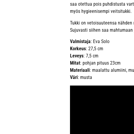
saa otettua pois puhdistusta var
myös hygieenisempi veitsitukki.
Tukki on vetoisuuteensa nähden m
Sujuvasti siihen saa mahtumaan 
Valmistaja
: Eva Solo
Korkeus
: 27,5 cm
Leveys
: 7,5 cm
Mitat
: pohjan pituus 23cm
Materiaali
: maalattu alumiini, m
Väri
: musta