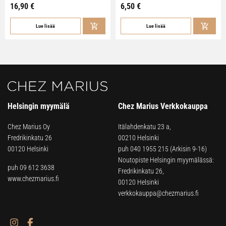
16,90
€
6,50
€
Lue lisää
Lue lisää
Helsingin myymälä
Chez Marius Verkkokauppa
Chez Marius Oy
Itälahdenkatu 23 a,
Fredrikinkatu 26
00210 Helsinki
00120 Helsinki
puh
040 1955 215
(Arkisin 9-16)
Noutopiste Helsingin myymälässä:
puh 09 612 3638
Fredrikinkatu 26,
www.chezmarius.fi
00120 Helsinki
verkkokauppa@chezmarius.fi