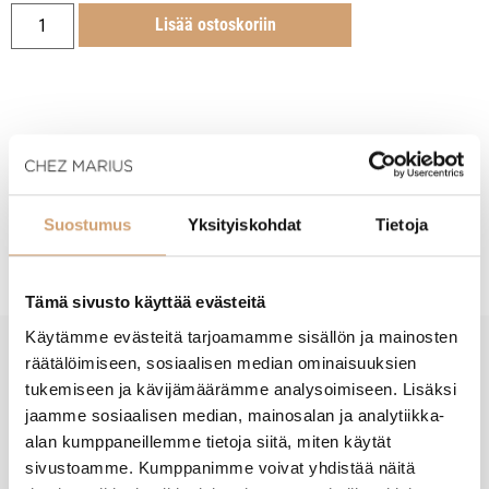
Lisää ostoskoriin
Tuotekuvaus
Suostumus
Yksityiskohdat
Tietoja
Hoito-ohjeet
Tämä sivusto käyttää evästeitä
Käytämme evästeitä tarjoamamme sisällön ja mainosten
räätälöimiseen, sosiaalisen median ominaisuuksien
New content loaded
- Tuotteesta ei ole vielä arvosteluja -
tukemiseen ja kävijämäärämme analysoimiseen. Lisäksi
jaamme sosiaalisen median, mainosalan ja analytiikka-
alan kumppaneillemme tietoja siitä, miten käytät
sivustoamme. Kumppanimme voivat yhdistää näitä