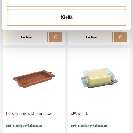
Zassenhaus Gera sähköinen
Ibili Sushisetti
pippurimylly 18cm
Heti saatavilla verkkokaupasta
Heti saatavilla verkkokaupasta
Kiellä
79,90
€
29,90
€
Lue lisää
Lue lisää
Ibili silikoninen suklaamuotti syvä
APS voirasia
Heti saatavilla verkkokaupasta
Heti saatavilla verkkokaupasta