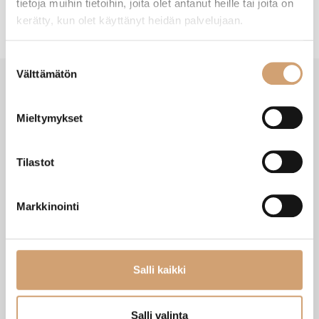
tietoja muihin tietoihin, joita olet antanut heille tai joita on
kerätty, kun olet käyttänyt heidän palvelujaan.
Suostumuksen
Välttämätön
valinta
Mieltymykset
VIIMEISIMMÄT TUOTTEET
Tilastot
Markkinointi
Salli kaikki
Salli valinta