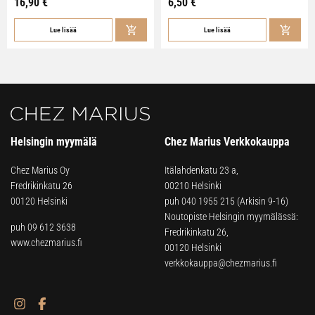
16,90
€
6,50
€
Lue lisää
Lue lisää
Helsingin myymälä
Chez Marius Verkkokauppa
Chez Marius Oy
Itälahdenkatu 23 a,
Fredrikinkatu 26
00210 Helsinki
00120 Helsinki
puh
040 1955 215
(Arkisin 9-16)
Noutopiste Helsingin myymälässä:
puh 09 612 3638
Fredrikinkatu 26,
www.chezmarius.fi
00120 Helsinki
verkkokauppa@chezmarius.fi