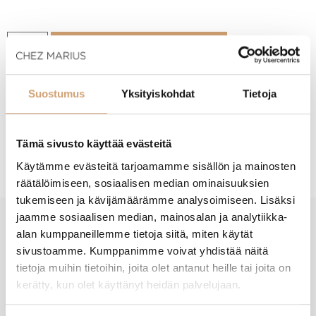
Lisää ostoskoriin
Suostumus
Yksityiskohdat
Tietoja
Tuotekuvaus
Tämä sivusto käyttää evästeitä
Käytämme evästeitä tarjoamamme sisällön ja mainosten
räätälöimiseen, sosiaalisen median ominaisuuksien
tukemiseen ja kävijämäärämme analysoimiseen. Lisäksi
jaamme sosiaalisen median, mainosalan ja analytiikka-
alan kumppaneillemme tietoja siitä, miten käytät
New content loaded
- Tuotteesta ei ole vielä arvosteluja -
sivustoamme. Kumppanimme voivat yhdistää näitä
tietoja muihin tietoihin, joita olet antanut heille tai joita on
kerätty, kun olet käyttänyt heidän palvelujaan.