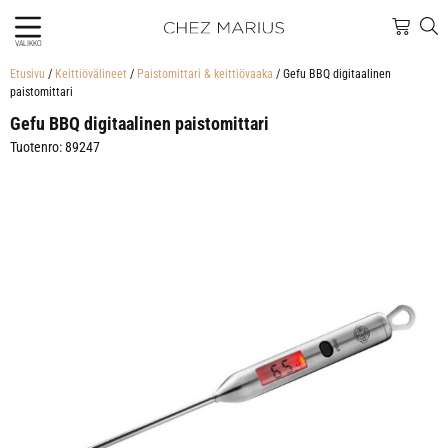
VALIKKO
Etusivu
/
Keittiövälineet
/
Paistomittari & keittiövaaka
/ Gefu BBQ digitaalinen
paistomittari
Gefu BBQ digitaalinen paistomittari
Tuotenro: 89247