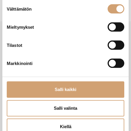
Suostumuksen
Välttämätön
valinta
Mieltymykset
Tilastot
VIIMEISIMMÄT TUOTTEET
Markkinointi
Salli kaikki
Salli valinta
Kiellä
Zassenhaus Gera sähköinen
Ibili Sushisetti