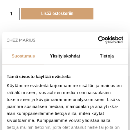
Lisää ostoskoriin
Tuotekuvaus
Suostumus
Yksityiskohdat
Tietoja
Tämä sivusto käyttää evästeitä
Käytämme evästeitä tarjoamamme sisällön ja mainosten
räätälöimiseen, sosiaalisen median ominaisuuksien
New content loaded
- Tuotteesta ei ole vielä arvosteluja -
tukemiseen ja kävijämäärämme analysoimiseen. Lisäksi
jaamme sosiaalisen median, mainosalan ja analytiikka-
alan kumppaneillemme tietoja siitä, miten käytät
sivustoamme. Kumppanimme voivat yhdistää näitä
tietoja muihin tietoihin, joita olet antanut heille tai joita on