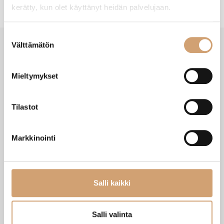
kerätty, kun olet käyttänyt heidän palvelujaan.
Suostumuksen
Välttämätön
valinta
VIIMEISIMMÄT TUOTTEET
Mieltymykset
Tilastot
Markkinointi
Salli kaikki
Salli valinta
Zassenhaus Gera sähköinen
Ibili Sushisetti
pippurimylly 18cm