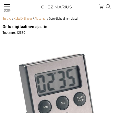
VALIKKO
Etusivu
/
Keittiövälineet
/
Ajastimet
/ Gefu digitaalinen ajastin
Gefu digitaalinen ajastin
Tuotenro: 12330