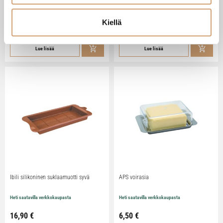
Heti saatavilla verkkokaupasta
Heti saatavilla verkkokaupasta
Kiellä
79,90
€
29,90
€
Lue lisää
Lue lisää
Ibili silikoninen suklaamuotti syvä
APS voirasia
Heti saatavilla verkkokaupasta
Heti saatavilla verkkokaupasta
16,90
€
6,50
€