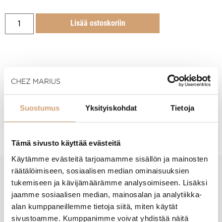
Lisää ostoskoriin
Tuotekuvaus
Suostumus
Yksityiskohdat
Tietoja
Hoito-ohjeet
Tämä sivusto käyttää evästeitä
Käytämme evästeitä tarjoamamme sisällön ja mainosten
räätälöimiseen, sosiaalisen median ominaisuuksien
tukemiseen ja kävijämäärämme analysoimiseen. Lisäksi
New content loaded
- Tuotteesta ei ole vielä arvosteluja -
jaamme sosiaalisen median, mainosalan ja analytiikka-
alan kumppaneillemme tietoja siitä, miten käytät
sivustoamme. Kumppanimme voivat yhdistää näitä