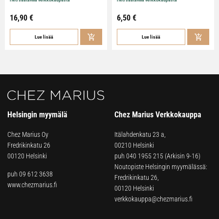
16,90
€
6,50
€
Lue lisää
Lue lisää
Helsingin myymälä
Chez Marius Verkkokauppa
Chez Marius Oy
Itälahdenkatu 23 a,
Fredrikinkatu 26
00210 Helsinki
00120 Helsinki
puh
040 1955 215
(Arkisin 9-16)
Noutopiste Helsingin myymälässä:
puh 09 612 3638
Fredrikinkatu 26,
www.chezmarius.fi
00120 Helsinki
verkkokauppa@chezmarius.fi