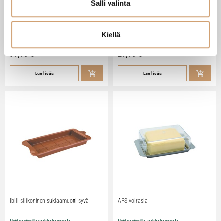
Salli valinta
Zassenhaus Gera sähköinen
Ibili Sushisetti
pippurimylly 18cm
Kiellä
Heti saatavilla verkkokaupasta
Heti saatavilla verkkokaupasta
79,90
€
29,90
€
Lue lisää
Lue lisää
Ibili silikoninen suklaamuotti syvä
APS voirasia
Heti saatavilla verkkokaupasta
Heti saatavilla verkkokaupasta