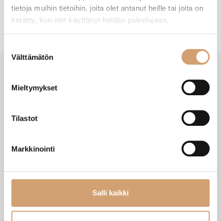
tietoja muihin tietoihin, joita olet antanut heille tai joita on
kerätty, kun olet käyttänyt heidän palvelujaan.
Suostumuksen
Välttämätön
valinta
Mieltymykset
VIIMEISIMMÄT TUOTTEET
Tilastot
Markkinointi
Salli kaikki