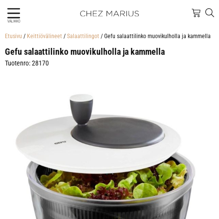
VALIKKO
Etusivu
/
Keittiövälineet
/
Salaattilingot
/ Gefu salaattilinko muovikulholla ja kammella
Gefu salaattilinko muovikulholla ja kammella
Tuotenro: 28170