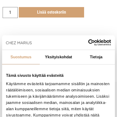
Lisää ostoskoriin
Tuotekuvaus
Suostumus
Yksityiskohdat
Tietoja
Hoito-ohjeet
Tämä sivusto käyttää evästeitä
Käytämme evästeitä tarjoamamme sisällön ja mainosten
räätälöimiseen, sosiaalisen median ominaisuuksien
tukemiseen ja kävijämäärämme analysoimiseen. Lisäksi
New content loaded
- Tuotteesta ei ole vielä arvosteluja -
jaamme sosiaalisen median, mainosalan ja analytiikka-
alan kumppaneillemme tietoja siitä, miten käytät
sivustoamme. Kumppanimme voivat yhdistää näitä