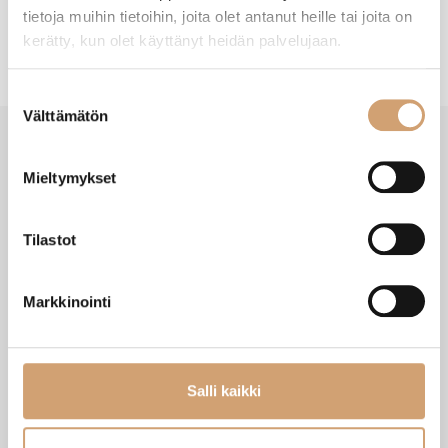
tietoja muihin tietoihin, joita olet antanut heille tai joita on
kerätty, kun olet käyttänyt heidän palvelujaan.
Suostumuksen
Välttämätön
valinta
Mieltymykset
VIIMEISIMMÄT TUOTTEET
Tilastot
Markkinointi
Salli kaikki