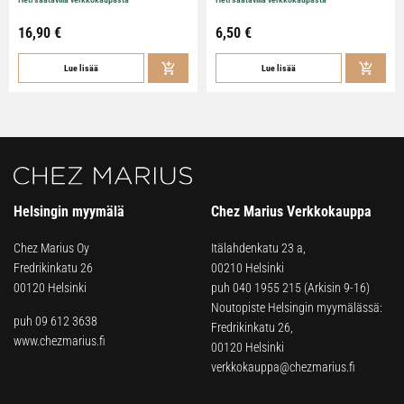
16,90
€
6,50
€
Lue lisää
Lue lisää
Helsingin myymälä
Chez Marius Verkkokauppa
Chez Marius Oy
Itälahdenkatu 23 a,
Fredrikinkatu 26
00210 Helsinki
00120 Helsinki
puh
040 1955 215
(Arkisin 9-16)
Noutopiste Helsingin myymälässä:
puh 09 612 3638
Fredrikinkatu 26,
www.chezmarius.fi
00120 Helsinki
verkkokauppa@chezmarius.fi