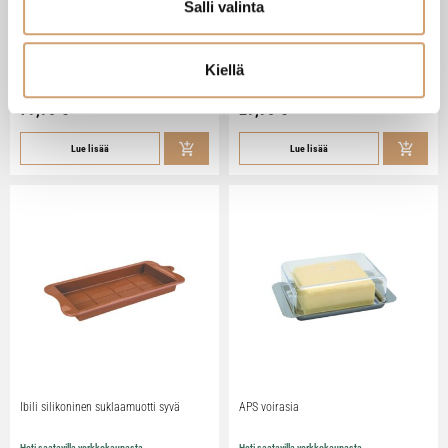
Salli valinta
Zassenhaus Gera sähköinen
Ibili Sushisetti
pippurimylly 18cm
Kiellä
Heti saatavilla verkkokaupasta
Heti saatavilla verkkokaupasta
79,90
€
29,90
€
Lue lisää
Lue lisää
Ibili silikoninen suklaamuotti syvä
APS voirasia
Heti saatavilla verkkokaupasta
Heti saatavilla verkkokaupasta