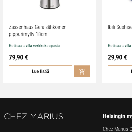
Zassenhaus Gera sähköinen
Ibili Sushise
pippurimylly 18cm
Heti saatavilla verkkokaupasta
Heti saatavill
79,90
€
29,90
€
Lue lisää
Helsingin m
Chez Marius 