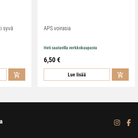
ti syvä
APS voirasia
Heti saatavilla verkkokaupasta
6,50
€
Lue lisää
a