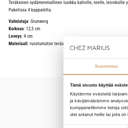
Teräksinen sydämenmallinen lusikka kahville, teelle, leivoksille 
Paketissa 4 kappaletta.
Valmistaja
: Grunwerg
Korkeus
: 12,5 cm
Leveys
: 4 cm
Materiaali
: ruostumaton teräs
Suostumus
Tämä sivusto käyttää eväste
Käytämme evästeitä tarjoama
New content loaded
ja kävijämäärämme analysoim
kumppaneillemme tietoja siitä
olet antanut heille tai joita o
Suostumuksen