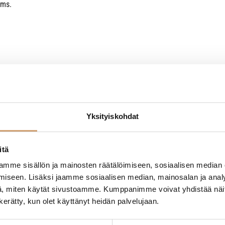
yms.
Yksityiskohdat
itä
mme sisällön ja mainosten räätälöimiseen, sosiaalisen median
- Tuotteesta ei ole vielä arvosteluja -
iseen. Lisäksi jaamme sosiaalisen median, mainosalan ja analy
, miten käytät sivustoamme. Kumppanimme voivat yhdistää näitä t
n kerätty, kun olet käyttänyt heidän palvelujaan.