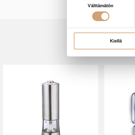
Välttämätön
valinta
Kiellä