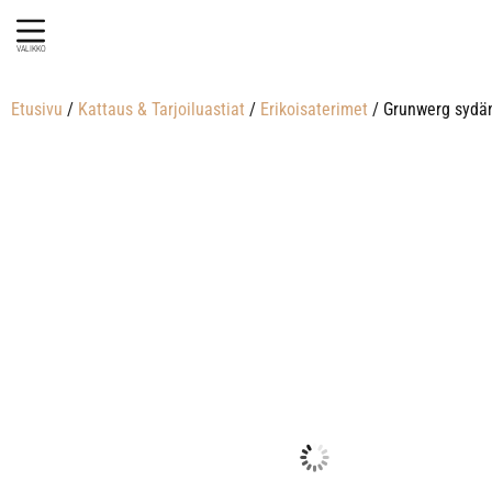
VALIKKO
Etusivu
/
Kattaus & Tarjoiluastiat
/
Erikoisaterimet
/ Grunwerg sydän