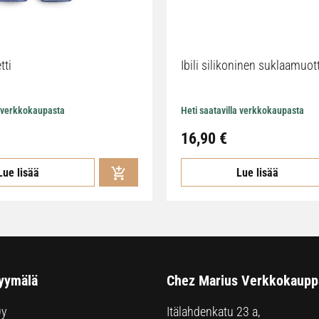
tti
Ibili silikoninen suklaamuot
a verkkokaupasta
Heti saatavilla verkkokaupasta
16,90
€
Lue lisää
Lue lisää
yymälä
Chez Marius Verkkokaupp
Oy
Itälahdenkatu 23 a,