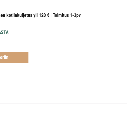
nen kotiinkuljetus yli 120 € | Toimitus 1-3pv
ASTA
oriin