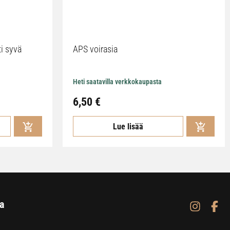
ti syvä
APS voirasia
Heti saatavilla verkkokaupasta
6,50
€
Lue lisää
a