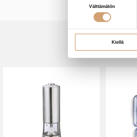
Suostumuksen
Välttämätön
valinta
Kiellä