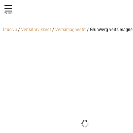
VALIKKO
Etusivu
/
Veitsitarvikkeet
/
Veitsimagneetit
/ Grunwerg veitsimagnee