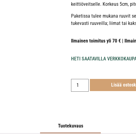
keittiöveitselle. Korkeus 5cm, pi
Paketissa tulee mukana ruuvit sek
tukevasti ruuveilla; liimat tai kak
Ilmainen toimitus yli 70 € | Ilmai
HETI SAATAVILLA VERKKOKAUP
Lisää ostosk
Tuotekuvaus