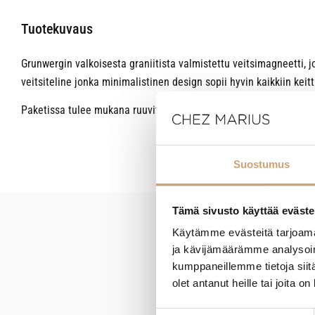
Tuotekuvaus
Grunwergin valkoisesta graniitista valmistettu veitsimagneetti, 
veitsiteline jonka minimalistinen design sopii hyvin kaikkiin keitt
Paketissa tulee mukana ruuvit sekä proput kiinnitystä varten. Veit
Suostumus
Tämä sivusto käyttää eväste
Käytämme evästeitä tarjoama
New content loaded
ja kävijämäärämme analysoim
kumppaneillemme tietoja siitä
olet antanut heille tai joita o