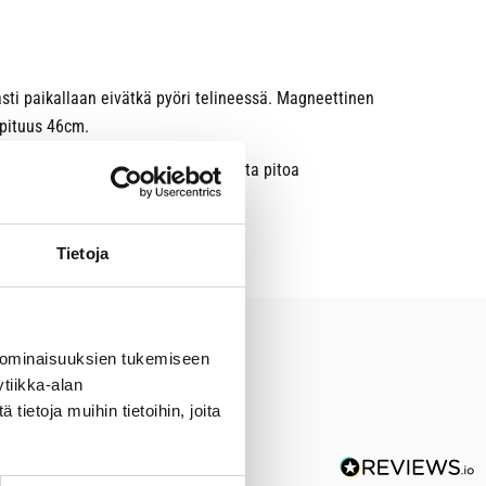
asti paikallaan eivätkä pyöri telineessä. Magneettinen
, pituus 46cm.
uoleiset teipit eivät takaa turvallista pitoa
Tietoja
 ominaisuuksien tukemiseen
tiikka-alan
ietoja muihin tietoihin, joita