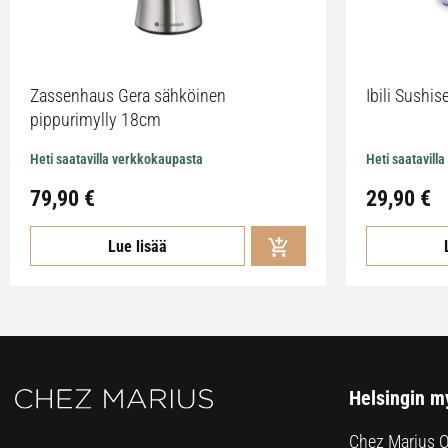
Zassenhaus Gera sähköinen
Ibili Sushise
pippurimylly 18cm
Heti saatavilla verkkokaupasta
Heti saatavill
79,90
€
29,90
€
Lue lisää
Helsingin m
Chez Marius 