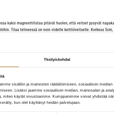
jossa kaksi magneettilistaa pitävät huolen, että veitset pysyvät napak
iöihin. Tilaa telineessä on noin viidelle keittiöveitselle. Korkeus 5cm
simagneetti tulee aina kiinnittää tukevasti ruuveilla; liimat tai kaksip
Yksityiskohdat
itä
mme sisällön ja mainosten räätälöimiseen, sosiaalisen median
- Tuotteesta ei ole vielä arvosteluja -
iseen. Lisäksi jaamme sosiaalisen median, mainosalan ja analy
, miten käytät sivustoamme. Kumppanimme voivat yhdistää näitä t
n kerätty, kun olet käyttänyt heidän palvelujaan.