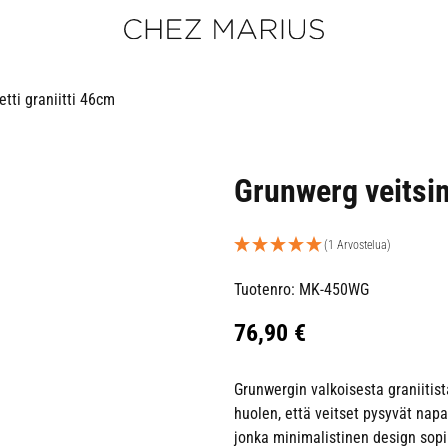
tti graniitti 46cm
Grunwerg veitsim
(1 Arvostelua)
Tuotenro: MK-450WG
76,90
€
Grunwergin valkoisesta graniitist
huolen, että veitset pysyvät napa
jonka minimalistinen design sopii 