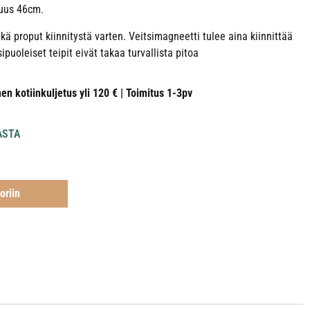
tuus 46cm.
ä proput kiinnitystä varten. Veitsimagneetti tulee aina kiinnittää
sipuoleiset teipit eivät takaa turvallista pitoa
nen kotiinkuljetus yli 120 € | Toimitus 1-3pv
ASTA
oriin