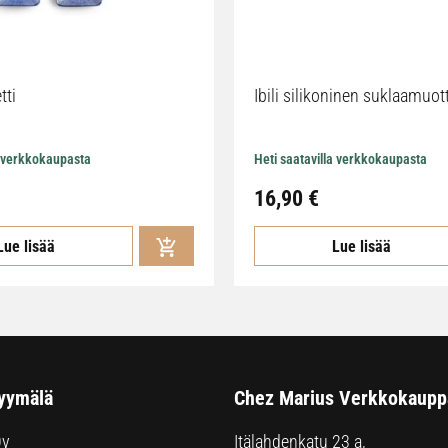
tti
Ibili silikoninen suklaamuot
a verkkokaupasta
Heti saatavilla verkkokaupasta
16,90
€
Lue lisää
Lue lisää
yymälä
Chez Marius Verkkokaupp
Oy
Itälahdenkatu 23 a,