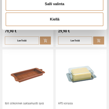
Salli valinta
Zassenhaus Gera sähköinen
Ibili Sushisetti
pippurimylly 18cm
Kiellä
Heti saatavilla verkkokaupasta
Heti saatavilla verkkokaupasta
79,90
€
29,90
€
Lue lisää
Lue lisää
Ibili silikoninen suklaamuotti syvä
APS voirasia