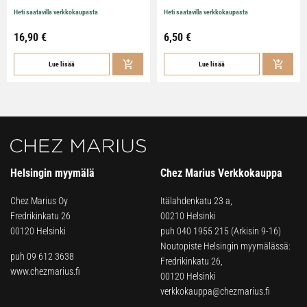
Heti saatavilla verkkokaupasta
Heti saatavilla verkkokaupasta
16,90
€
6,50
€
Lue lisää
Lue lisää
Helsingin myymälä
Chez Marius Verkkokauppa
Chez Marius Oy
Itälahdenkatu 23 a,
Fredrikinkatu 26
00210 Helsinki
00120 Helsinki
puh
040 1955 215
(Arkisin 9-16)
Noutopiste Helsingin myymälässä:
puh 09 612 3638
Fredrikinkatu 26,
www.chezmarius.fi
00120 Helsinki
verkkokauppa@chezmarius.fi