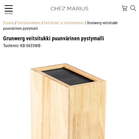
VALIKKO
Etusivu
/
Veitsitarvikkeet
/
Veitsitukit ja veitsitelineet
/ Grunwerg veitsitukki
puunvärinen pystymalli
Grunwerg veitsitukki puunvärinen pystymalli
Tuotenro: KB-5633WB