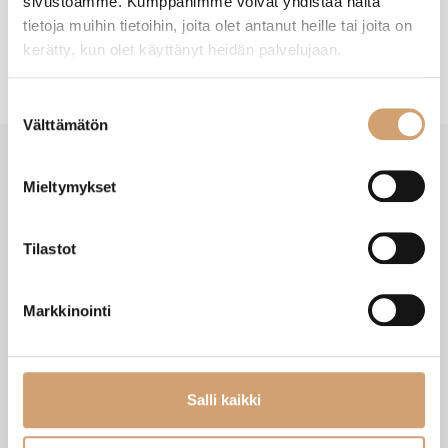
sivustoamme. Kumppanimme voivat yhdistää näitä
tietoja muihin tietoihin, joita olet antanut heille tai joita on
kerätty, kun olet käyttänyt heidän palvelujaan.
Suostumuksen
Välttämätön
valinta
Mieltymykset
VIIMEISIMMÄT TUOTTEET
Tilastot
Markkinointi
Salli kaikki