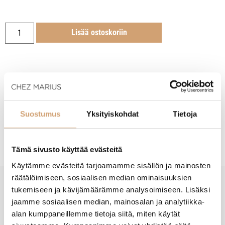
Lisää ostoskoriin
Tuotekuvaus
Suostumus
Yksityiskohdat
Tietoja
Hoito-ohjeet
Tämä sivusto käyttää evästeitä
Käytämme evästeitä tarjoamamme sisällön ja mainosten
räätälöimiseen, sosiaalisen median ominaisuuksien
tukemiseen ja kävijämäärämme analysoimiseen. Lisäksi
New content loaded
- Tuotteesta ei ole vielä arvosteluja -
jaamme sosiaalisen median, mainosalan ja analytiikka-
alan kumppaneillemme tietoja siitä, miten käytät