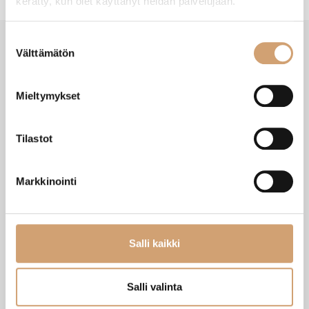
kerätty, kun olet käyttänyt heidän palvelujaan.
Suostumuksen
Välttämätön
valinta
VIIMEISIMMÄT TUOTTEET
Mieltymykset
Tilastot
Markkinointi
Salli kaikki
Zassenhaus Gera sähköinen
Ibili Sushisetti
Salli valinta
pippurimylly 18cm
Heti saatavilla verkkokaupasta
Heti saatavilla verkkokaupasta