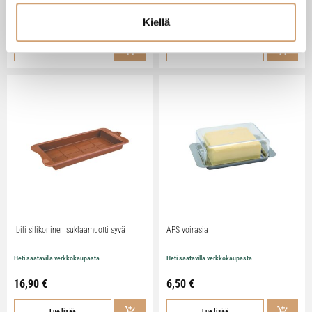
Kiellä
79,90
€
29,90
€
Lue lisää
Lue lisää
Ibili silikoninen suklaamuotti syvä
APS voirasia
Heti saatavilla verkkokaupasta
Heti saatavilla verkkokaupasta
16,90
€
6,50
€
Lue lisää
Lue lisää