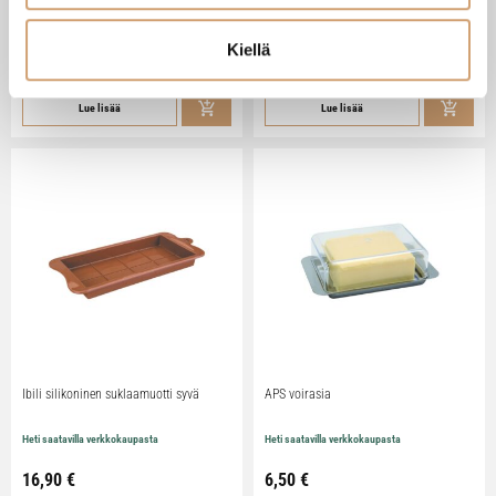
Heti saatavilla verkkokaupasta
Heti saatavilla verkkokaupasta
Kiellä
79,90
€
29,90
€
Lue lisää
Lue lisää
Ibili silikoninen suklaamuotti syvä
APS voirasia
Heti saatavilla verkkokaupasta
Heti saatavilla verkkokaupasta
16,90
€
6,50
€