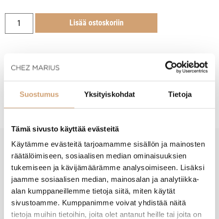
Lisää ostoskoriin
Tuotekuvaus
Suostumus
Yksityiskohdat
Tietoja
Tämä sivusto käyttää evästeitä
Käytämme evästeitä tarjoamamme sisällön ja mainosten
räätälöimiseen, sosiaalisen median ominaisuuksien
New content loaded
- Tuotteesta ei ole vielä arvosteluja -
tukemiseen ja kävijämäärämme analysoimiseen. Lisäksi
jaamme sosiaalisen median, mainosalan ja analytiikka-
alan kumppaneillemme tietoja siitä, miten käytät
sivustoamme. Kumppanimme voivat yhdistää näitä
tietoja muihin tietoihin, joita olet antanut heille tai joita on