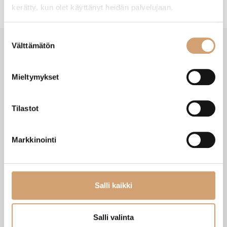
kerätty, kun olet käyttänyt heidän palvelujaan.
Suostumuksen
Välttämätön
valinta
VIIMEISIMMÄT TUOTTEET
Mieltymykset
Tilastot
Markkinointi
Salli kaikki
Salli valinta
Zassenhaus Gera sähköinen
Ibili Sushisetti
pippurimylly 18cm