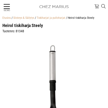
VALIKKO
Etusivu
/
Siisteys & Säilytys
/
Tiskiharjat ja pulloharjat
/ Heirol tiskiharja Steely
Heirol tiskiharja Steely
Tuotenro: 81348