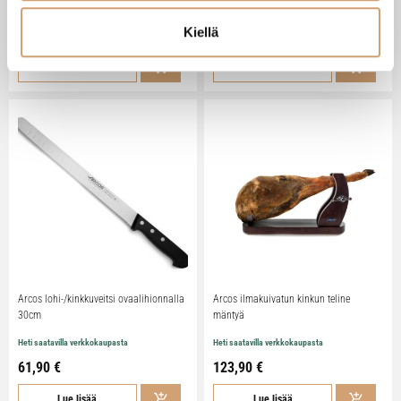
Heti saatavilla verkkokaupasta
Heti saatavilla verkkokaupasta
Kiellä
31,90 €
73,90 €
Lue lisää
Lue lisää
Arcos lohi-/kinkkuveitsi ovaalihionnalla
Arcos ilmakuivatun kinkun teline
30cm
mäntyä
Heti saatavilla verkkokaupasta
Heti saatavilla verkkokaupasta
61,90 €
123,90 €
Lue lisää
Lue lisää