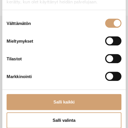
kerätty, kun olet käyttänyt heidän palvelujaan.
Suostumuksen
Välttämätön
valinta
SAATAT TARVITA MYÖS NÄITÄ
Mieltymykset
Tilastot
Markkinointi
Salli kaikki
Arcos fileointiveitsi 24cm
Arcos Manhattan fileointiveitsi 25cm
Salli valinta